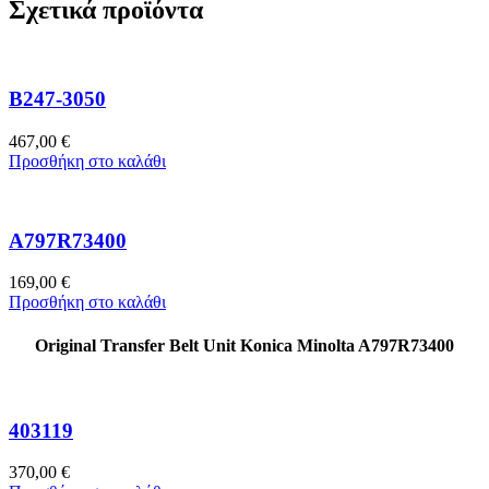
Σχετικά προϊόντα
B247-3050
467,00
€
Προσθήκη στο καλάθι
A797R73400
169,00
€
Προσθήκη στο καλάθι
Original Transfer Belt Unit Konica Minolta A797R73400
403119
370,00
€