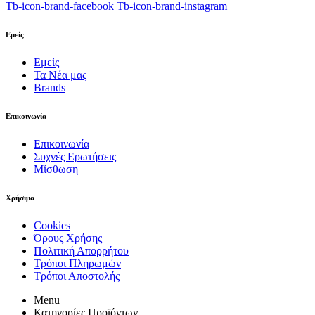
Tb-icon-brand-facebook
Tb-icon-brand-instagram
Εμείς
Εμείς
Τα Νέα μας
Brands
Επικοινωνία
Επικοινωνία
Συχνές Ερωτήσεις
Μίσθωση
Χρήσιμα
Cookies
Όρους Χρήσης
Πολιτική Απορρήτου
Τρόποι Πληρωμών
Τρόποι Αποστολής
Menu
Κατηγορίες Προϊόντων