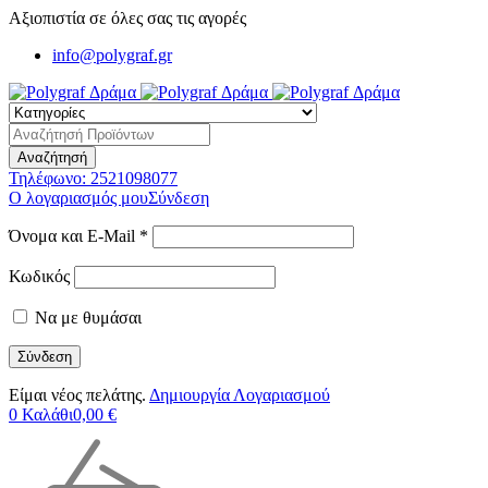
Αξιοπιστία σε όλες σας τις αγορές
info@polygraf.gr
Τηλέφωνο:
2521098077
Ο λογαριασμός μου
Σύνδεση
Όνομα και E-Mail *
Κωδικός
Να με θυμάσαι
Είμαι νέος πελάτης.
Δημιουργία Λογαριασμού
0
Καλάθι
0,00
€