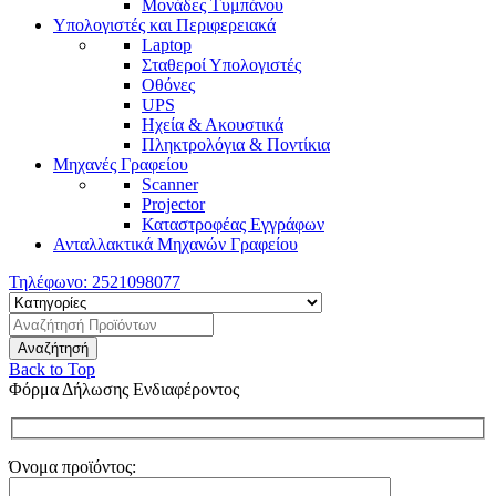
Μονάδες Τυμπάνου
Υπολογιστές και Περιφερειακά
Laptop
Σταθεροί Υπολογιστές
Οθόνες
UPS
Ηχεία & Ακουστικά
Πληκτρολόγια & Ποντίκια
Μηχανές Γραφείου
Scanner
Projector
Καταστροφέας Εγγράφων
Ανταλλακτικά Μηχανών Γραφείου
Τηλέφωνο:
2521098077
Back to Top
Φόρμα Δήλωσης Ενδιαφέροντος
Όνομα προϊόντος: