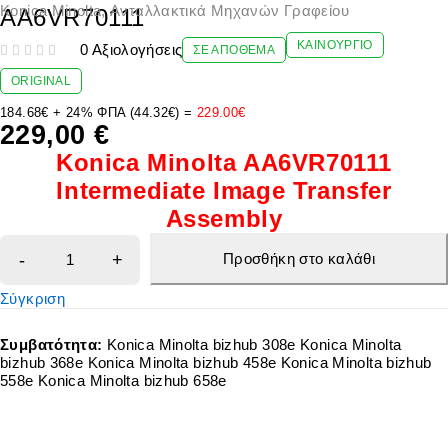
Konica Minolta
,
Ανταλλακτικά Μηχανών Γραφείου
AA6VR70111
ΚΑΙΝΟΎΡΓΙΟ
0 Αξιολογήσεις
ΣΕ ΑΠΌΘΕΜΑ
ΒΑΘΜΟΛΟΓΉΘΗΚΕ ΜΕ
ΑΠΌ 5
ORIGINAL
184.68€ + 24% ΦΠΑ (44.32€) =
229.00€
229,00
€
Konica Minolta AA6VR70111
Intermediate Image Transfer
Assembly
Προσθήκη στο καλάθι
Σύγκριση
Συμβατότητα:
Konica Minolta bizhub 308e Konica Minolta
bizhub 368e Konica Minolta bizhub 458e Konica Minolta bizhub
558e Konica Minolta bizhub 658e