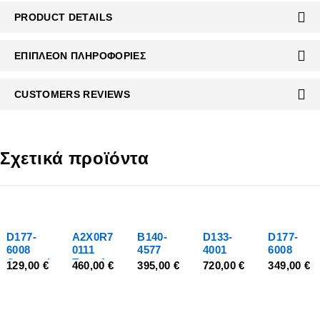
PRODUCT DETAILS
ΕΠΙΠΛΈΟΝ ΠΛΗΡΟΦΟΡΊΕΣ
CUSTOMERS REVIEWS
Σχετικά προϊόντα
D177-
A2X0R7
B140-
D133-
D177-
6008
0111
4577
4001
6008
Compati
Transfer
129,00
€
460,00
€
395,00
€
720,00
€
349,00
€
ble
Belt
Προσθήκη
Προσθήκη
Προσθήκη
Προσθήκη
Προσθήκη
Unit
στο
στο
στο
στο
στο
Konica
καλάθι
καλάθι
καλάθι
καλάθι
καλάθι
Minolta