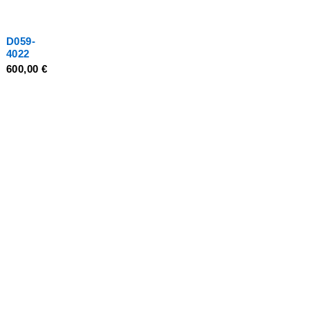
bizhub
C452
D059-
4022
600,00
€
Προσθήκη
στο
καλάθι
αμεση παραδωση
Γρήγορα και άμεσα κοντά σας
Εγγυηση ποιοτητασ
Συνεργασία με κορυφαία brands