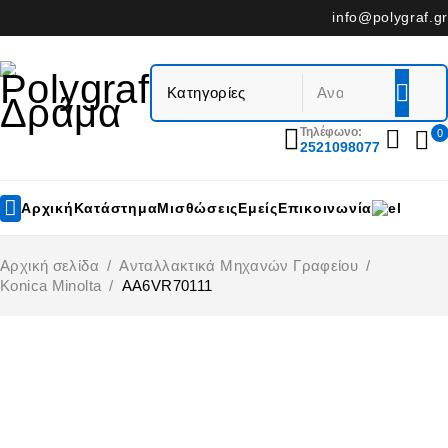
info@polygraf.gr
Τηλέφωνο:
0
2521098077
Αρχική
Κατάστημα
Μισθώσεις
Εμείς
Επικοινωνία
Αρχική σελίδα
/
Ανταλλακτικά Μηχανών Γραφείου
/
Konica Minolta
/
AA6VR70111