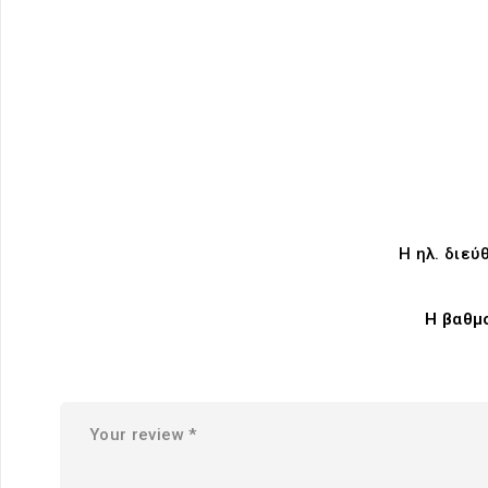
Η ηλ. διεύ
Η βαθμ