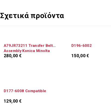
Σχετικά προϊόντα
A79JR73211 Transfer Belt
D196-6002
Assembly Konica Minolta
280,00
€
150,00
€
A79JR73200
Προσθήκη στο καλάθι
Προσθήκη στο καλάθ
D177-6008 Compatible
129,00
€
Προσθήκη στο καλάθι