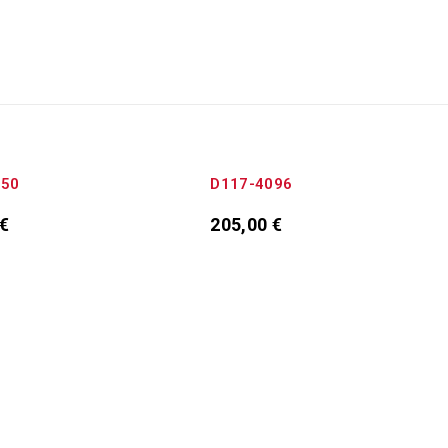
ΕΞΑΝΤΛΉΘΗΚΕ
050
D117-4096
€
205,00
€
κη στο καλάθι
Διαβάστε περισσότερα