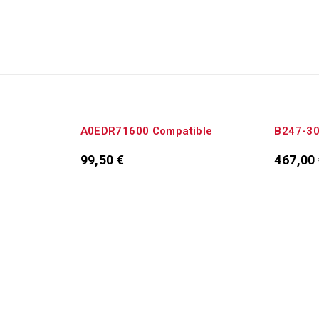
A0EDR71600 Compatible
B247-3
99,50
€
467,00
ι
Προσθήκη στο καλάθι
Προσθή