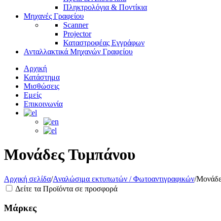
Πληκτρολόγια & Ποντίκια
Μηχανές Γραφείου
Scanner
Projector
Καταστροφέας Εγγράφων
Ανταλλακτικά Μηχανών Γραφείου
Αρχική
Κατάστημα
Μισθώσεις
Εμείς
Επικοινωνία
Μονάδες Τυμπάνου
Αρχική σελίδα
/
Αναλώσιμα εκτυπωτών / Φωτοαντιγραφικών
/
Μονάδε
Δείτε τα Προϊόντα σε προσφορά
Μάρκες