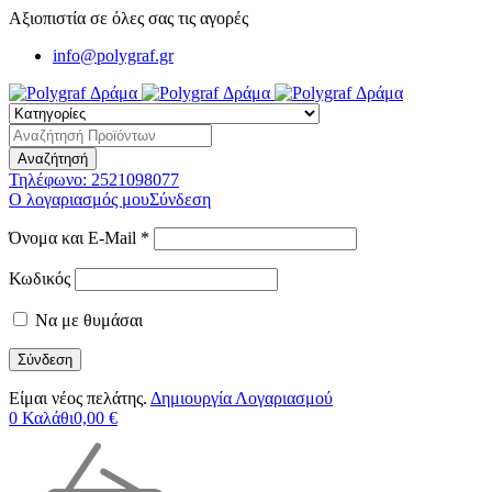
Αξιοπιστία σε όλες σας τις αγορές
info@polygraf.gr
Τηλέφωνο:
2521098077
Ο λογαριασμός μου
Σύνδεση
Όνομα και E-Mail *
Κωδικός
Να με θυμάσαι
Είμαι νέος πελάτης.
Δημιουργία Λογαριασμού
0
Καλάθι
0,00
€