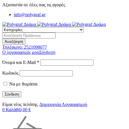
Αξιοπιστία σε όλες σας τις αγορές
info@polygraf.gr
Τηλέφωνο:
2521098077
Ο λογαριασμός μου
Σύνδεση
Όνομα και E-Mail *
Κωδικός
Να με θυμάσαι
Είμαι νέος πελάτης.
Δημιουργία Λογαριασμού
0
Καλάθι
0,00
€