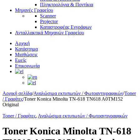
Πληκτρολόγια & Ποντίκια
Μηχανές Γραφείου
Scanner
Projector
Καταστροφέας Εγγράφων
Ανταλλακτικά Μηχανών Γραφείου
Αρχική
Κατάστημα
Μισθώσεις
Εμείς
Επικοινωνία
Αρχική σελίδα
/
Αναλώσιμα εκτυπωτών / Φωτοαντιγραφικών
/
Toner
/ Γραφίτες
/
Toner Konica Minolta TN-618 TN618 A0TM152
Original
Toner / Γραφίτες
,
Αναλώσιμα εκτυπωτών / Φωτοαντιγραφικών
Toner Konica Minolta TN-618