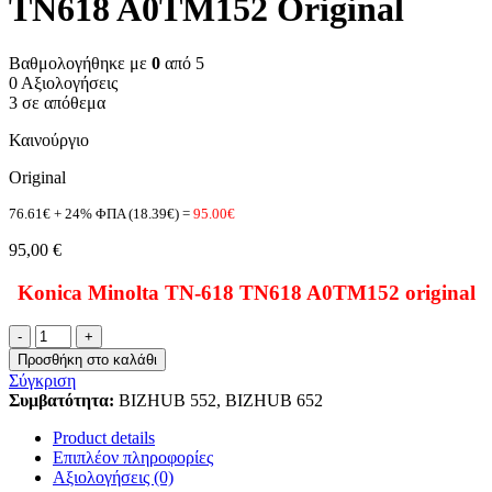
TN618 A0TM152 Original
Βαθμολογήθηκε με
0
από 5
0 Αξιολογήσεις
3 σε απόθεμα
Καινούργιο
Original
76.61€ + 24% ΦΠΑ (18.39€) =
95.00€
95,00
€
Konica Minolta TN-618 TN618 A0TM152 original
Toner
Konica
Προσθήκη στο καλάθι
Minolta
Σύγκριση
TN-
Συμβατότητα:
BIZHUB 552, BIZHUB 652
618
TN618
Product details
A0TM152
Επιπλέον πληροφορίες
Original
Αξιολογήσεις (0)
ποσότητα