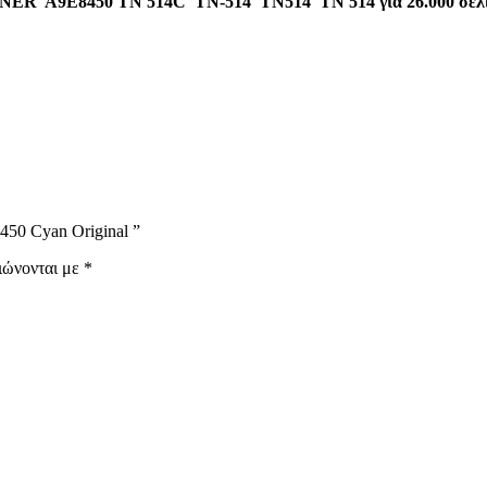
NER A9E8450 TN 514C TN-514 TN514 TN 514 για 26.000 σελί
450 Cyan Original ”
ιώνονται με
*