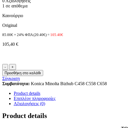
0 Αξιολογήσεις
1 σε απόθεμα
Καινούργιο
Original
85.00€ + 24% ΦΠΑ (20.40€) =
105.40€
105,40
€
Toner
TN-
Προσθήκη στο καλάθι
514C
Σύγκριση
Konica
Συμβατότητα:
Konica Minolta Bizhub C458 C558 C658
Minolta
TN514
Product details
A9E8450
Επιπλέον πληροφορίες
Cyan Original
Αξιολογήσεις (0)
ποσότητα
Product details