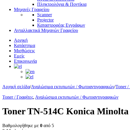
Πληκτρολόγια & Ποντίκια
Μηχανές Γραφείου
Scanner
Projector
Καταστροφέας Εγγράφων
Ανταλλακτικά Μηχανών Γραφείου
Αρχική
Κατάστημα
Μισθώσεις
Εμείς
Επικοινωνία
Αρχική σελίδα
/
Αναλώσιμα εκτυπωτών / Φωτοαντιγραφικών
/
Toner /
Toner / Γραφίτες
,
Αναλώσιμα εκτυπωτών / Φωτοαντιγραφικών
Toner TN-514C Konica Minolta
Βαθμολογήθηκε με
0
από 5