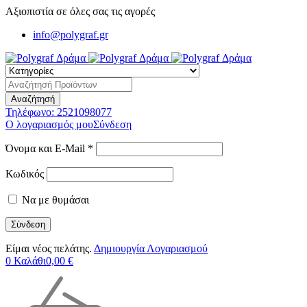
Αξιοπιστία σε όλες σας τις αγορές
info@polygraf.gr
Τηλέφωνο:
2521098077
Ο λογαριασμός μου
Σύνδεση
Όνομα και E-Mail *
Κωδικός
Να με θυμάσαι
Είμαι νέος πελάτης.
Δημιουργία Λογαριασμού
0
Καλάθι
0,00
€