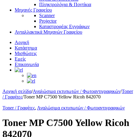
Πληκτρολόγια & Ποντίκια
Μηχανές Γραφείου
Scanner
Projector
Καταστροφέας Εγγράφων
Ανταλλακτικά Μηχανών Γραφείου
Αρχική
Κατάστημα
Μισθώσεις
Εμείς
Επικοινωνία
Αρχική σελίδα
/
Αναλώσιμα εκτυπωτών / Φωτοαντιγραφικών
/
Toner
/ Γραφίτες
/
Toner MP C7500 Yellow Ricoh 842070
Toner / Γραφίτες
,
Αναλώσιμα εκτυπωτών / Φωτοαντιγραφικών
Toner MP C7500 Yellow Ricoh
842070