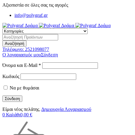
Αξιοπιστία σε όλες σας τις αγορές
info@polygraf.gr
Τηλέφωνο:
2521098077
Ο λογαριασμός μου
Σύνδεση
Όνομα και E-Mail *
Κωδικός
Να με θυμάσαι
Είμαι νέος πελάτης.
Δημιουργία Λογαριασμού
0
Καλάθι
0,00
€