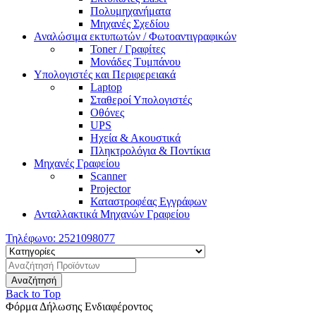
Πολυμηχανήματα
Μηχανές Σχεδίου
Αναλώσιμα εκτυπωτών / Φωτοαντιγραφικών
Toner / Γραφίτες
Μονάδες Τυμπάνου
Υπολογιστές και Περιφερειακά
Laptop
Σταθεροί Υπολογιστές
Οθόνες
UPS
Ηχεία & Ακουστικά
Πληκτρολόγια & Ποντίκια
Μηχανές Γραφείου
Scanner
Projector
Καταστροφέας Εγγράφων
Ανταλλακτικά Μηχανών Γραφείου
Τηλέφωνο:
2521098077
Back to Top
Φόρμα Δήλωσης Ενδιαφέροντος