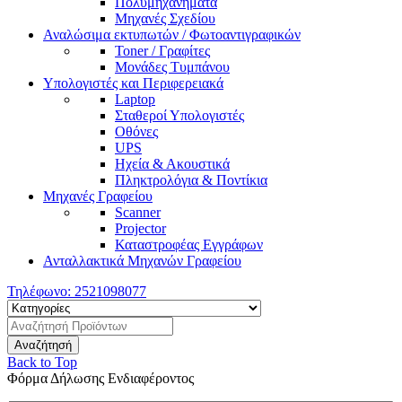
Πολυμηχανήματα
Μηχανές Σχεδίου
Αναλώσιμα εκτυπωτών / Φωτοαντιγραφικών
Toner / Γραφίτες
Μονάδες Τυμπάνου
Υπολογιστές και Περιφερειακά
Laptop
Σταθεροί Υπολογιστές
Οθόνες
UPS
Ηχεία & Ακουστικά
Πληκτρολόγια & Ποντίκια
Μηχανές Γραφείου
Scanner
Projector
Καταστροφέας Εγγράφων
Ανταλλακτικά Μηχανών Γραφείου
Τηλέφωνο:
2521098077
Back to Top
Φόρμα Δήλωσης Ενδιαφέροντος