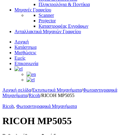
Πληκτρολόγια & Ποντίκια
Μηχανές Γραφείου
Scanner
Projector
Καταστροφέας Εγγράφων
Ανταλλακτικά Μηχανών Γραφείου
Αρχική
Κατάστημα
Μισθώσεις
Εμείς
Επικοινωνία
Αρχική σελίδα
/
Εκτυπωτικά Μηχανήματα
/
Φωτοαντιγραφικά
Μηχανήματα
/
Ricoh
/
RICOH MP5055
Ricoh
,
Φωτοαντιγραφικά Μηχανήματα
RICOH MP5055