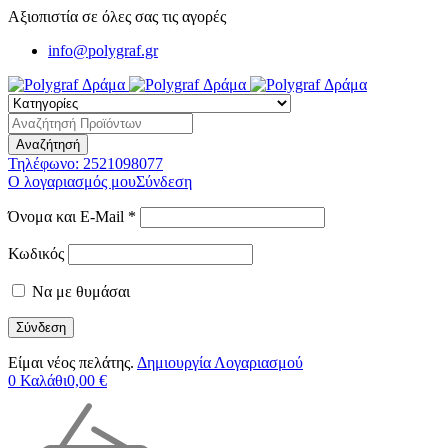
Αξιοπιστία σε όλες σας τις αγορές
info@polygraf.gr
Τηλέφωνο:
2521098077
Ο λογαριασμός μου
Σύνδεση
Όνομα και E-Mail *
Κωδικός
Να με θυμάσαι
Είμαι νέος πελάτης.
Δημιουργία Λογαριασμού
0
Καλάθι
0,00
€