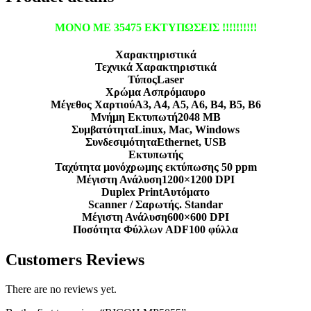
ΜΟΝΟ ΜΕ 35475 ΕΚΤΥΠΩΣΕΙΣ !!!!!!!!!!
Χαρακτηριστικά
Τεχνικά Χαρακτηριστικά
ΤύποςLaser
Χρώμα Ασπρόμαυρο
Μέγεθος ΧαρτιούA3, A4, A5, A6, B4, B5, B6
Μνήμη Εκτυπωτή2048 MB
ΣυμβατότηταLinux, Mac, Windows
ΣυνδεσιμότηταEthernet, USB
Εκτυπωτής
Ταχύτητα μονόχρωμης εκτύπωσης 50 ppm
Μέγιστη Ανάλυση1200×1200 DPI
Duplex PrintΑυτόματο
Scanner / Σαρωτής. Standar
Μέγιστη Ανάλυση600×600 DPI
Ποσότητα Φύλλων ADF100 φύλλα
Customers Reviews
There are no reviews yet.