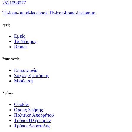
2521098077
Tb-icon-brand-facebook
Tb-icon-brand-instagram
Εμείς
Εμείς
Τα Νέα μας
Brands
Επικοινωνία
Επικοινωνία
Συχνές Ερωτήσεις
Μίσθωση
Χρήσιμα
Cookies
Όρους Χρήσης
Πολιτική Απορρήτου
Τρόποι Πληρωμών
Τρόποι Αποστολής