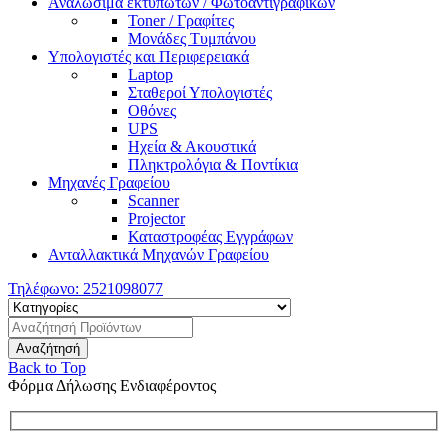
Αναλώσιμα εκτυπωτών / Φωτοαντιγραφικών
Toner / Γραφίτες
Μονάδες Τυμπάνου
Υπολογιστές και Περιφερειακά
Laptop
Σταθεροί Υπολογιστές
Οθόνες
UPS
Ηχεία & Ακουστικά
Πληκτρολόγια & Ποντίκια
Μηχανές Γραφείου
Scanner
Projector
Καταστροφέας Εγγράφων
Ανταλλακτικά Μηχανών Γραφείου
Τηλέφωνο:
2521098077
Back to Top
Φόρμα Δήλωσης Ενδιαφέροντος