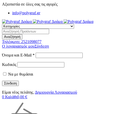
Αξιοπιστία σε όλες σας τις αγορές
info@polygraf.gr
Τηλέφωνο:
2521098077
Ο λογαριασμός μου
Σύνδεση
Όνομα και E-Mail *
Κωδικός
Να με θυμάσαι
Είμαι νέος πελάτης.
Δημιουργία Λογαριασμού
0
Καλάθι
0,00
€