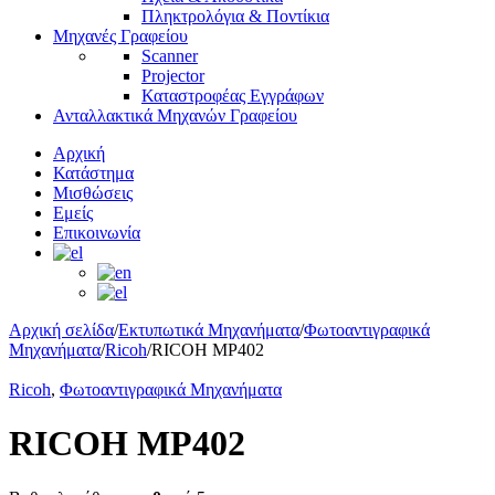
Πληκτρολόγια & Ποντίκια
Μηχανές Γραφείου
Scanner
Projector
Καταστροφέας Εγγράφων
Ανταλλακτικά Μηχανών Γραφείου
Αρχική
Κατάστημα
Μισθώσεις
Εμείς
Επικοινωνία
Αρχική σελίδα
/
Εκτυπωτικά Μηχανήματα
/
Φωτοαντιγραφικά
Μηχανήματα
/
Ricoh
/
RICOH MP402
Ricoh
,
Φωτοαντιγραφικά Μηχανήματα
RICOH MP402