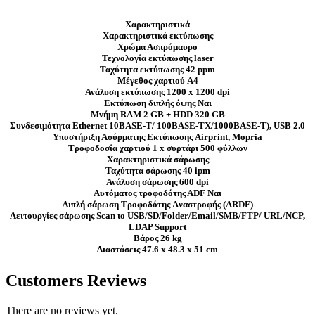
Χαρακτηριστικά
Χαρακτηριστικά εκτύπωσης
Χρώμα Ασπρόμαυρο
Τεχνολογία εκτύπωσης laser
Ταχύτητα εκτύπωσης 42 ppm
Μέγεθος χαρτιού A4
Ανάλυση εκτύπωσης 1200 x 1200 dpi
Εκτύπωση διπλής όψης Ναι
Μνήμη RAM 2 GB + HDD 320 GB
Συνδεσιμότητα Ethernet 10BASE-T/ 100BASE-TX/1000BASE-T), USB 2.0
Υποστήριξη Ασύρματης Εκτύπωσης Airprint, Mopria
Τροφοδοσία χαρτιού 1 x συρτάρι 500 φύλλων
Χαρακτηριστικά σάρωσης
Ταχύτητα σάρωσης 40 ipm
Ανάλυση σάρωσης 600 dpi
Αυτόματος τροφοδότης ΑDF Ναι
Διπλή σάρωση Tροφοδότης Aναστροφής (ARDF)
Λειτουργίες σάρωσης Scan to USB/SD/Folder/Email/SMB/FTP/ URL/NCP,
LDAP Support
Βάρος 26 kg
Διαστάσεις 47.6 x 48.3 x 51 cm
Customers Reviews
There are no reviews yet.