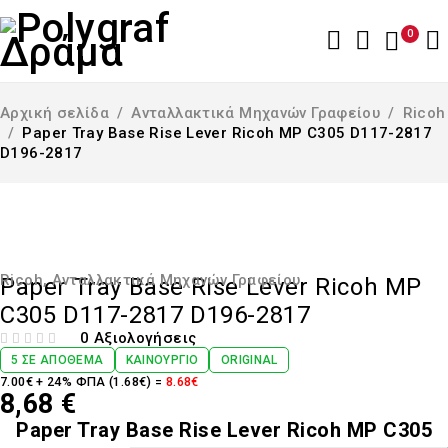
0
Αρχική σελίδα
/
Ανταλλακτικά Μηχανών Γραφείου
/
Ricoh
/
Paper Tray Base Rise Lever Ricoh MP C305 D117-2817
D196-2817
Ricoh
,
Ανταλλακτικά Μηχανών Γραφείου
Paper Tray Base Rise Lever Ricoh MP
C305 D117-2817 D196-2817
0 Αξιολογήσεις
ΒΑΘΜΟΛΟΓΉΘΗΚΕ ΜΕ
ΑΠΌ 5
5 ΣΕ ΑΠΌΘΕΜΑ
ΚΑΙΝΟΎΡΓΙΟ
ORIGINAL
7.00€ + 24% ΦΠΑ (1.68€) =
8.68€
8,68
€
Paper Tray Base Rise Lever Ricoh MP C305