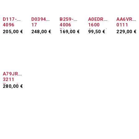
ΕΞΑΝΤΛΉΘΗΚΕ
D117-
D03940
B259-
A0EDR7
AA6VR7
4096
17
4006
1600
0111
Ricoh
Compati
205,00
€
248,00
€
169,00
€
99,50
€
229,00
€
Fuser
ble
Διαβάστε
Προσθήκη
Προσθήκη
Προσθήκη
Προσθήκη
unit
περισσότερα
στο
στο
στο
στο
B259-
καλάθι
καλάθι
καλάθι
καλάθι
4004
B121-
4004
A79JR7
3211
Transfe
280,00
€
r Belt
Προσθήκη
Assemb
στο
ly
καλάθι
Konica
Minolta
A79JR7
3200