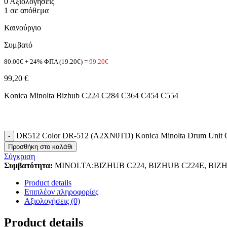
0 Αξιολογήσεις
1 σε απόθεμα
Καινούργιο
Συμβατό
80.00€ + 24% ΦΠΑ (19.20€) =
99.20€
99,20
€
Konica Minolta Bizhub C224 C284 C364 C454 C554
DR512 Color DR-512 (A2XN0TD) Konica Minolta Drum Unit C
Προσθήκη στο καλάθι
Σύγκριση
Συμβατότητα:
MINOLTA:BIZHUB C224, BIZHUB C224E, BIZHU
Product details
Επιπλέον πληροφορίες
Αξιολογήσεις (0)
Product details