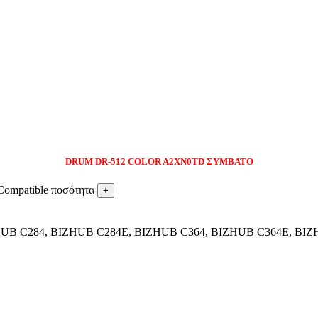
DRUM DR-512 COLOR A2XN0TD ΣYMBATO
ompatible ποσότητα
B C284, BIZHUB C284E, BIZHUB C364, BIZHUB C364E, BIZ