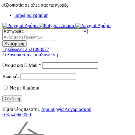
Αξιοπιστία σε όλες σας τις αγορές
info@polygraf.gr
Τηλέφωνο:
2521098077
Ο λογαριασμός μου
Σύνδεση
Όνομα και E-Mail *
Κωδικός
Να με θυμάσαι
Είμαι νέος πελάτης.
Δημιουργία Λογαριασμού
0
Καλάθι
0,00
€