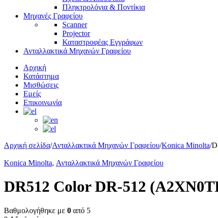
Πληκτρολόγια & Ποντίκια
Μηχανές Γραφείου
Scanner
Projector
Καταστροφέας Εγγράφων
Ανταλλακτικά Μηχανών Γραφείου
Αρχική
Κατάστημα
Μισθώσεις
Εμείς
Επικοινωνία
Αρχική σελίδα
/
Ανταλλακτικά Μηχανών Γραφείου
/
Konica Minolta
/
D
Konica Minolta
,
Ανταλλακτικά Μηχανών Γραφείου
DR512 Color DR-512 (A2XN0TD
Βαθμολογήθηκε με
0
από 5