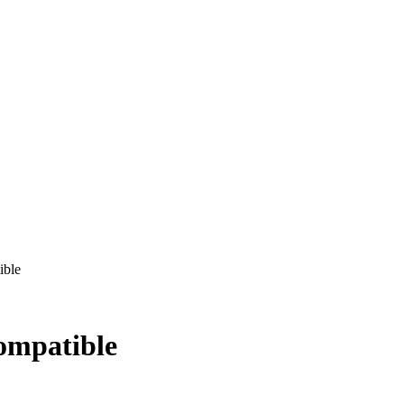
ible
ompatible