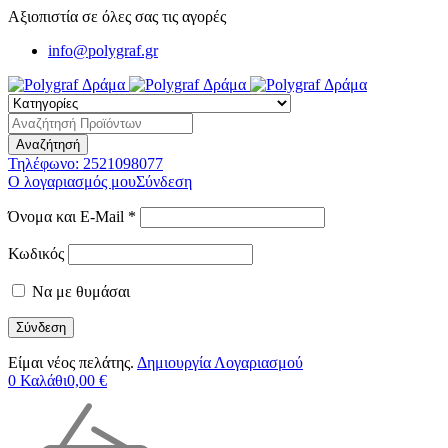
Αξιοπιστία σε όλες σας τις αγορές
info@polygraf.gr
Τηλέφωνο:
2521098077
Ο λογαριασμός μου
Σύνδεση
Όνομα και E-Mail *
Κωδικός
Να με θυμάσαι
Είμαι νέος πελάτης.
Δημιουργία Λογαριασμού
0
Καλάθι
0,00
€