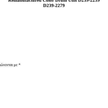
Remanufactured Color Drum Unit D239-2239
D239-2279
ιώνονται με
*