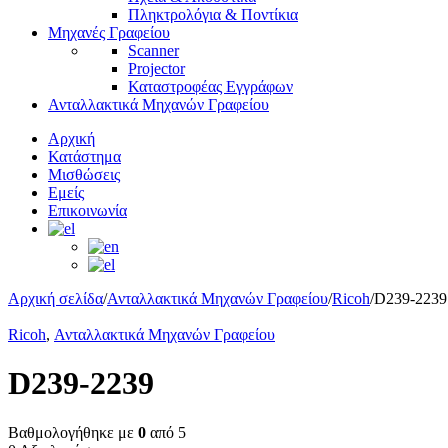
Πληκτρολόγια & Ποντίκια
Μηχανές Γραφείου
Scanner
Projector
Καταστροφέας Εγγράφων
Ανταλλακτικά Μηχανών Γραφείου
Αρχική
Κατάστημα
Μισθώσεις
Εμείς
Επικοινωνία
Αρχική σελίδα
/
Ανταλλακτικά Μηχανών Γραφείου
/
Ricoh
/
D239-2239
Ricoh
,
Ανταλλακτικά Μηχανών Γραφείου
D239-2239
Βαθμολογήθηκε με
0
από 5