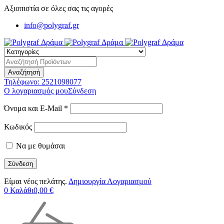
Αξιοπιστία σε όλες σας τις αγορές
info@polygraf.gr
Τηλέφωνο:
2521098077
Ο λογαριασμός μου
Σύνδεση
Όνομα και E-Mail *
Κωδικός
Να με θυμάσαι
Είμαι νέος πελάτης.
Δημιουργία Λογαριασμού
0
Καλάθι
0,00
€