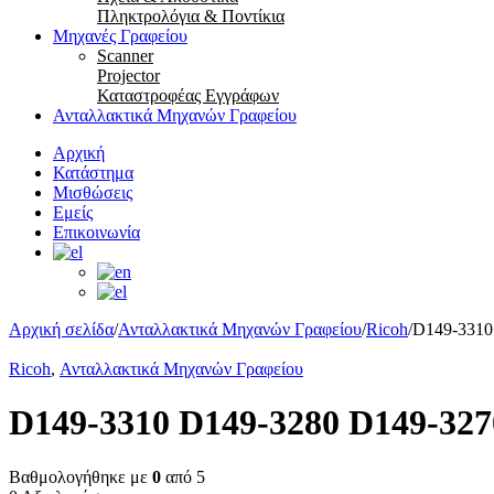
Πληκτρολόγια & Ποντίκια
Μηχανές Γραφείου
Scanner
Projector
Καταστροφέας Εγγράφων
Ανταλλακτικά Μηχανών Γραφείου
Αρχική
Κατάστημα
Μισθώσεις
Εμείς
Επικοινωνία
Αρχική σελίδα
/
Ανταλλακτικά Μηχανών Γραφείου
/
Ricoh
/
D149-3310
Ricoh
,
Ανταλλακτικά Μηχανών Γραφείου
D149-3310 D149-3280 D149-327
Βαθμολογήθηκε με
0
από 5