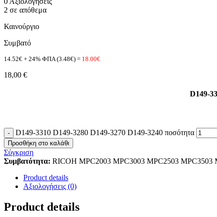
0 Αξιολογήσεις
2 σε απόθεμα
Καινούργιο
Συμβατό
14.52€ + 24% ΦΠΑ (3.48€) =
18.00€
18,00
€
D149-3
D149-3310 D149-3280 D149-3270 D149-3240 ποσότητα
Προσθήκη στο καλάθι
Σύγκριση
Συμβατότητα:
RICOH MPC2003 MPC3003 MPC2503 MPC3503 
Product details
Αξιολογήσεις (0)
Product details