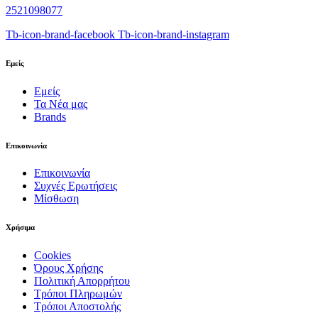
2521098077
Tb-icon-brand-facebook
Tb-icon-brand-instagram
Εμείς
Εμείς
Τα Νέα μας
Brands
Επικοινωνία
Επικοινωνία
Συχνές Ερωτήσεις
Μίσθωση
Χρήσιμα
Cookies
Όρους Χρήσης
Πολιτική Απορρήτου
Τρόποι Πληρωμών
Τρόποι Αποστολής