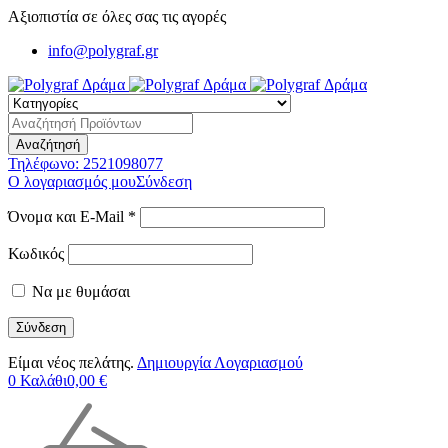
Αξιοπιστία σε όλες σας τις αγορές
info@polygraf.gr
Τηλέφωνο:
2521098077
Ο λογαριασμός μου
Σύνδεση
Όνομα και E-Mail *
Κωδικός
Να με θυμάσαι
Είμαι νέος πελάτης.
Δημιουργία Λογαριασμού
0
Καλάθι
0,00
€