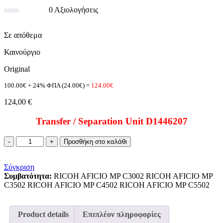
0 Αξιολογήσεις
Βαθμολογήθηκε
με
Σε απόθεμα
0
από
Καινούργιο
5
Original
100.00€ + 24% ΦΠΑ (24.00€) =
124.00€
124,00
€
Transfer / Separation Unit D1446207
D144-
Προσθήκη στο καλάθι
6207
ποσότητα
Σύγκριση
Συμβατότητα:
RICOH AFICIO MP C3002 RICOH AFICIO MP
C3502 RICOH AFICIO MP C4502 RICOH AFICIO MP C5502
Product details
Επιπλέον πληροφορίες