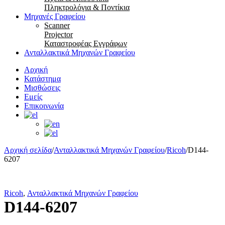
Πληκτρολόγια & Ποντίκια
Μηχανές Γραφείου
Scanner
Projector
Καταστροφέας Εγγράφων
Ανταλλακτικά Μηχανών Γραφείου
Αρχική
Κατάστημα
Μισθώσεις
Εμείς
Επικοινωνία
Αρχική σελίδα
/
Ανταλλακτικά Μηχανών Γραφείου
/
Ricoh
/
D144-
6207
Ricoh
,
Ανταλλακτικά Μηχανών Γραφείου
D144-6207