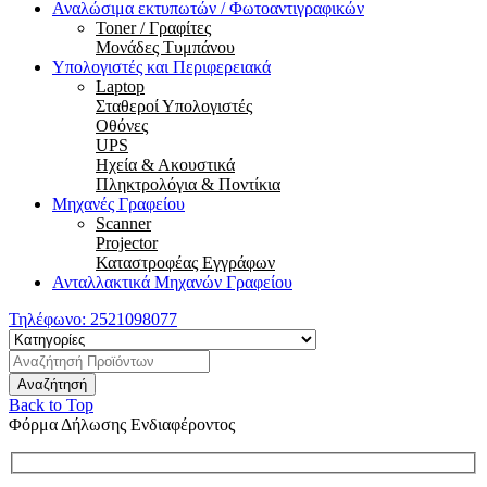
Αναλώσιμα εκτυπωτών / Φωτοαντιγραφικών
Toner / Γραφίτες
Μονάδες Τυμπάνου
Υπολογιστές και Περιφερειακά
Laptop
Σταθεροί Υπολογιστές
Οθόνες
UPS
Ηχεία & Ακουστικά
Πληκτρολόγια & Ποντίκια
Μηχανές Γραφείου
Scanner
Projector
Καταστροφέας Εγγράφων
Ανταλλακτικά Μηχανών Γραφείου
Τηλέφωνο:
2521098077
Back to Top
Φόρμα Δήλωσης Ενδιαφέροντος