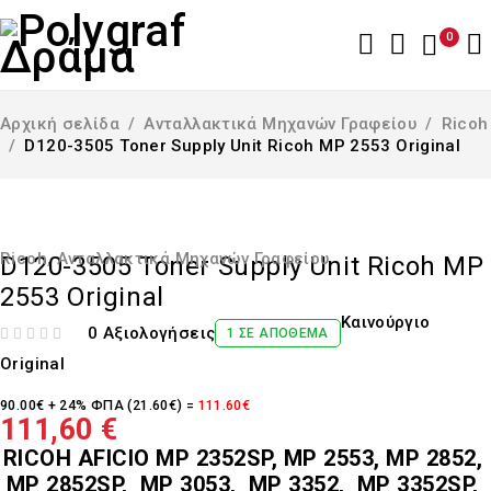
0
Αρχική σελίδα
/
Ανταλλακτικά Μηχανών Γραφείου
/
Ricoh
/
D120-3505 Toner Supply Unit Ricoh MP 2553 Original
Ricoh
,
Ανταλλακτικά Μηχανών Γραφείου
D120-3505 Toner Supply Unit Ricoh MP
2553 Original
Καινούργιο
0 Αξιολογήσεις
1 ΣΕ ΑΠΌΘΕΜΑ
ΒΑΘΜΟΛΟΓΉΘΗΚΕ ΜΕ
ΑΠΌ 5
Original
90.00€ + 24% ΦΠΑ (21.60€) =
111.60€
111,60
€
RICOH AFICIO MP 2352SP, MP 2553, MP 2852,
MP 2852SP, MP 3053, MP 3352, MP 3352SP,