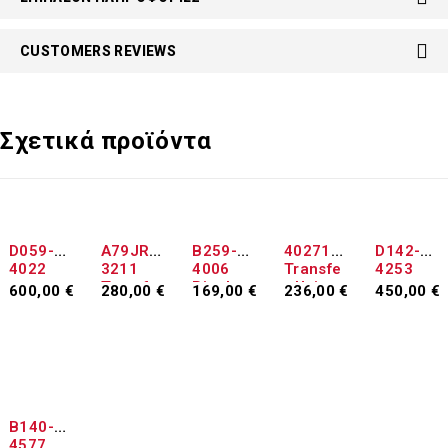
CUSTOMERS REVIEWS
Σχετικά προϊόντα
ΕΞΑΝΤΛΉΘΗΚΕ
D059-
A79JR7
B259-
402717
D142-
4022
3211
4006
Transfe
4253
Transfe
Ricoh
r Unit
600,00
€
280,00
€
169,00
€
236,00
€
450,00
€
r Belt
Fuser
Προσθήκη
Προσθήκη
Προσθήκη
Διαβάστε
Προσθήκη
Assemb
unit
στο
στο
στο
περισσότερα
στο
ly
B259-
καλάθι
καλάθι
καλάθι
καλάθι
Konica
4004
Minolta
B121-
A79JR7
4004
3200
B140-
4577