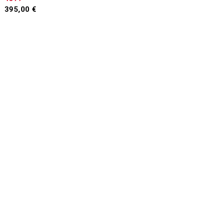
395,00
€
Προσθήκη
στο
καλάθι
αμεση παραδωση
Γρήγορα και άμεσα κοντά σας
Εγγυηση ποιοτητασ
Συνεργασία με κορυφαία brands
Διπλα σας συνεχωσ