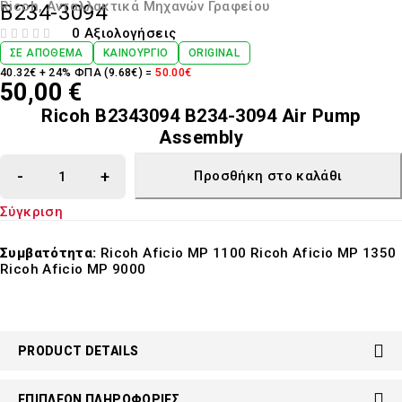
Ricoh
,
Ανταλλακτικά Μηχανών Γραφείου
B234-3094
0 Αξιολογήσεις
ΒΑΘΜΟΛΟΓΉΘΗΚΕ ΜΕ
ΑΠΌ 5
ΣΕ ΑΠΌΘΕΜΑ
ΚΑΙΝΟΎΡΓΙΟ
ORIGINAL
40.32€ + 24% ΦΠΑ (9.68€) =
50.00€
50,00
€
Ricoh B2343094 B234-3094 Air Pump
Assembly
Προσθήκη στο καλάθι
Σύγκριση
Συμβατότητα:
Ricoh Aficio MP 1100 Ricoh Aficio MP 1350
Ricoh Aficio MP 9000
PRODUCT DETAILS
ΕΠΙΠΛΈΟΝ ΠΛΗΡΟΦΟΡΊΕΣ