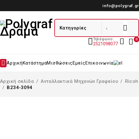
info@polygraf.gr
Τηλέφωνο:
0
2521098077
Αρχική
Κατάστημα
Μισθώσεις
Εμείς
Επικοινωνία
Αρχική σελίδα
/
Ανταλλακτικά Μηχανών Γραφείου
/
Ricoh
/
B234-3094