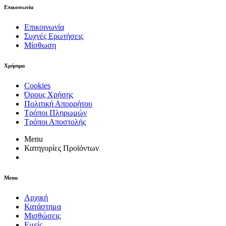
Επικοινωνία
Επικοινωνία
Συχνές Ερωτήσεις
Μίσθωση
Χρήσιμα
Cookies
Όρους Χρήσης
Πολιτική Απορρήτου
Τρόποι Πληρωμών
Τρόποι Αποστολής
Menu
Κατηγορίες Προϊόντων
Menu
Αρχική
Κατάστημα
Μισθώσεις
Εμείς