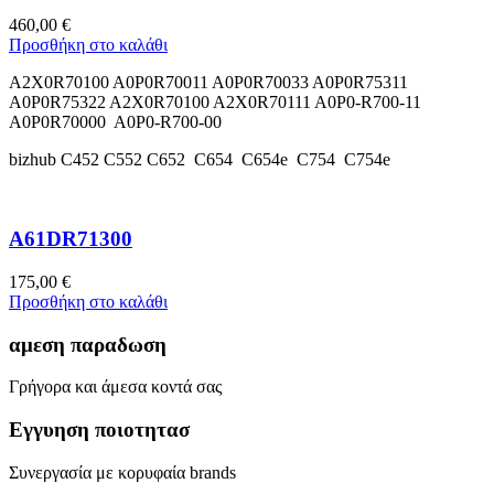
460,00
€
Προσθήκη στο καλάθι
A2X0R70100 A0P0R70011 A0P0R70033 A0P0R75311
A0P0R75322 A2X0R70100 A2X0R70111 A0P0-R700-11
A0P0R70000 A0P0-R700-00
bizhub C452 C552 C652 C654 C654e C754 C754e
A61DR71300
175,00
€
Προσθήκη στο καλάθι
αμεση παραδωση
Γρήγορα και άμεσα κοντά σας
Εγγυηση ποιοτητασ
Συνεργασία με κορυφαία brands