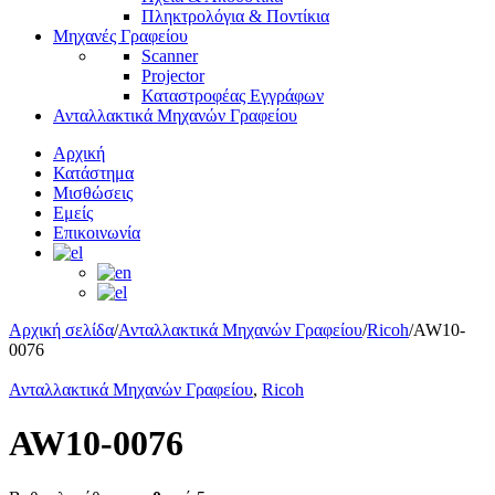
Πληκτρολόγια & Ποντίκια
Μηχανές Γραφείου
Scanner
Projector
Καταστροφέας Εγγράφων
Ανταλλακτικά Μηχανών Γραφείου
Αρχική
Κατάστημα
Μισθώσεις
Εμείς
Επικοινωνία
Αρχική σελίδα
/
Ανταλλακτικά Μηχανών Γραφείου
/
Ricoh
/
AW10-
0076
Ανταλλακτικά Μηχανών Γραφείου
,
Ricoh
AW10-0076