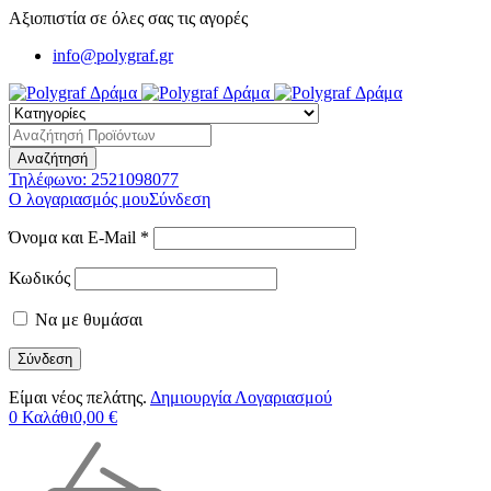
Αξιοπιστία σε όλες σας τις αγορές
info@polygraf.gr
Τηλέφωνο:
2521098077
Ο λογαριασμός μου
Σύνδεση
Όνομα και E-Mail *
Κωδικός
Να με θυμάσαι
Είμαι νέος πελάτης.
Δημιουργία Λογαριασμού
0
Καλάθι
0,00
€