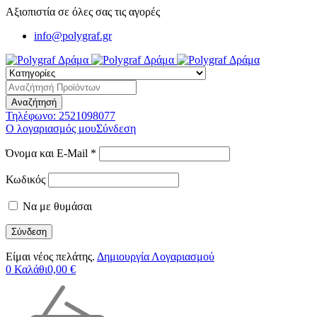
Αξιοπιστία σε όλες σας τις αγορές
info@polygraf.gr
Τηλέφωνο:
2521098077
Ο λογαριασμός μου
Σύνδεση
Όνομα και E-Mail *
Κωδικός
Να με θυμάσαι
Είμαι νέος πελάτης.
Δημιουργία Λογαριασμού
0
Καλάθι
0,00
€