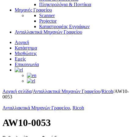
Πληκτρολόγια & Ποντίκια
Μηχανές Γραφείου
Scanner
Projector
Καταστροφέας Εγγράφων
Ανταλλακτικά Μηχανών Γραφείου
Αρχική
Κατάστημα
Μισθώσεις
Εμείς
Επικοινωνία
Αρχική σελίδα
/
Ανταλλακτικά Μηχανών Γραφείου
/
Ricoh
/
AW10-
0053
Ανταλλακτικά Μηχανών Γραφείου
,
Ricoh
AW10-0053