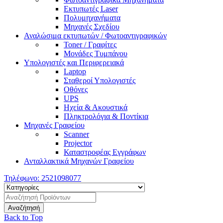
Εκτυπωτές Laser
Πολυμηχανήματα
Μηχανές Σχεδίου
Αναλώσιμα εκτυπωτών / Φωτοαντιγραφικών
Toner / Γραφίτες
Μονάδες Τυμπάνου
Υπολογιστές και Περιφερειακά
Laptop
Σταθεροί Υπολογιστές
Οθόνες
UPS
Ηχεία & Ακουστικά
Πληκτρολόγια & Ποντίκια
Μηχανές Γραφείου
Scanner
Projector
Καταστροφέας Εγγράφων
Ανταλλακτικά Μηχανών Γραφείου
Τηλέφωνο:
2521098077
Back to Top