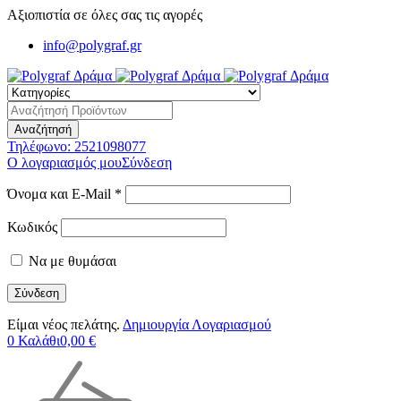
Αξιοπιστία σε όλες σας τις αγορές
info@polygraf.gr
Τηλέφωνο:
2521098077
Ο λογαριασμός μου
Σύνδεση
Όνομα και E-Mail *
Κωδικός
Να με θυμάσαι
Είμαι νέος πελάτης.
Δημιουργία Λογαριασμού
0
Καλάθι
0,00
€