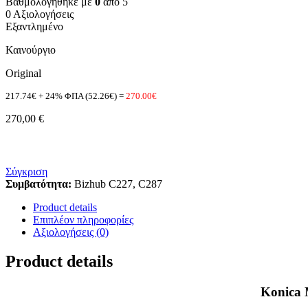
Βαθμολογήθηκε με
0
από 5
0 Αξιολογήσεις
Εξαντλημένο
Καινούργιο
Original
217.74€ + 24% ΦΠΑ (52.26€) =
270.00€
270,00
€
Σύγκριση
Συμβατότητα:
Bizhub C227, C287
Product details
Επιπλέον πληροφορίες
Αξιολογήσεις (0)
Product details
Konica