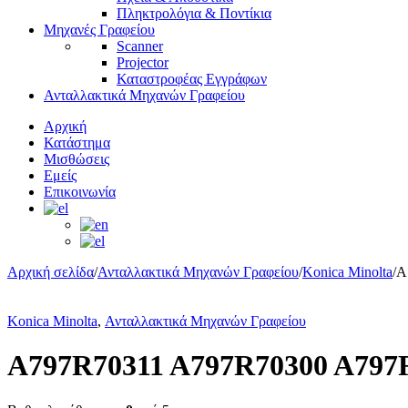
Πληκτρολόγια & Ποντίκια
Μηχανές Γραφείου
Scanner
Projector
Καταστροφέας Εγγράφων
Ανταλλακτικά Μηχανών Γραφείου
Αρχική
Κατάστημα
Μισθώσεις
Εμείς
Επικοινωνία
Αρχική σελίδα
/
Ανταλλακτικά Μηχανών Γραφείου
/
Konica Minolta
/
A
Εξαντλήθηκε
Konica Minolta
,
Ανταλλακτικά Μηχανών Γραφείου
A797R70311 A797R70300 A797