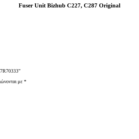
Fuser Unit Bizhub C227, C287 Original
97R70333”
ιώνονται με
*