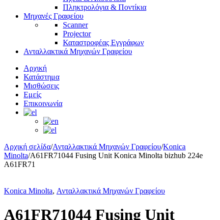
Πληκτρολόγια & Ποντίκια
Μηχανές Γραφείου
Scanner
Projector
Καταστροφέας Εγγράφων
Ανταλλακτικά Μηχανών Γραφείου
Αρχική
Κατάστημα
Μισθώσεις
Εμείς
Επικοινωνία
Αρχική σελίδα
/
Ανταλλακτικά Μηχανών Γραφείου
/
Konica
Minolta
/
A61FR71044 Fusing Unit Konica Minolta bizhub 224e
A61FR71
Konica Minolta
,
Ανταλλακτικά Μηχανών Γραφείου
A61FR71044 Fusing Unit