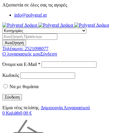
Αξιοπιστία σε όλες σας τις αγορές
info@polygraf.gr
Τηλέφωνο:
2521098077
Ο λογαριασμός μου
Σύνδεση
Όνομα και E-Mail *
Κωδικός
Να με θυμάσαι
Είμαι νέος πελάτης.
Δημιουργία Λογαριασμού
0
Καλάθι
0,00
€