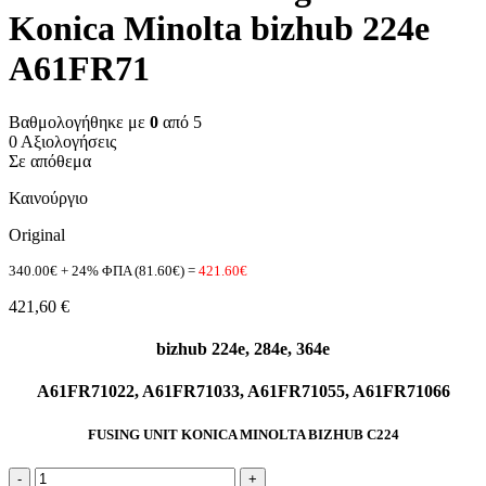
Konica Minolta bizhub 224e
A61FR71
Βαθμολογήθηκε με
0
από 5
0 Αξιολογήσεις
Σε απόθεμα
Καινούργιο
Original
340.00€ + 24% ΦΠΑ (81.60€) =
421.60€
421,60
€
bizhub 224e, 284e, 364e
A61FR71022, A61FR71033, A61FR71055, A61FR71066
FUSING UNIT KONICA MINOLTA BIZHUB C224
A61FR71044