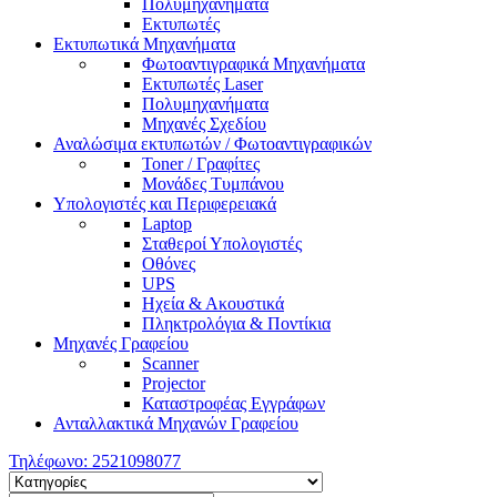
Πολυμηχανήματα
Εκτυπωτές
Εκτυπωτικά Μηχανήματα
Φωτοαντιγραφικά Μηχανήματα
Εκτυπωτές Laser
Πολυμηχανήματα
Μηχανές Σχεδίου
Αναλώσιμα εκτυπωτών / Φωτοαντιγραφικών
Toner / Γραφίτες
Μονάδες Τυμπάνου
Υπολογιστές και Περιφερειακά
Laptop
Σταθεροί Υπολογιστές
Οθόνες
UPS
Ηχεία & Ακουστικά
Πληκτρολόγια & Ποντίκια
Μηχανές Γραφείου
Scanner
Projector
Καταστροφέας Εγγράφων
Ανταλλακτικά Μηχανών Γραφείου
Τηλέφωνο:
2521098077