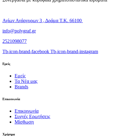
Αγίων Ανάργυρων 3 , Δράμα Τ.Κ. 66100
info@polygraf.gr
2521098077
Tb-icon-brand-facebook
Tb-icon-brand-instagram
Εμείς
Εμείς
Τα Νέα μας
Brands
Επικοινωνία
Επικοινωνία
Συχνές Ερωτήσεις
Μίσθωση
Χρήσιμα