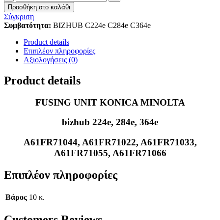
Fusing
Προσθήκη στο καλάθι
Unit
Σύγκριση
Konica
Συμβατότητα:
BIZHUB C224e C284e C364e
Minolta
bizhub
Product details
224e
Επιπλέον πληροφορίες
A61FR71
Αξιολογήσεις (0)
ποσότητα
Product details
FUSING UNIT KONICA MINOLTA
bizhub 224e, 284e, 364e
A61FR71044, A61FR71022, A61FR71033,
A61FR71055, A61FR71066
Επιπλέον πληροφορίες
Βάρος
10 κ.
Customers Reviews