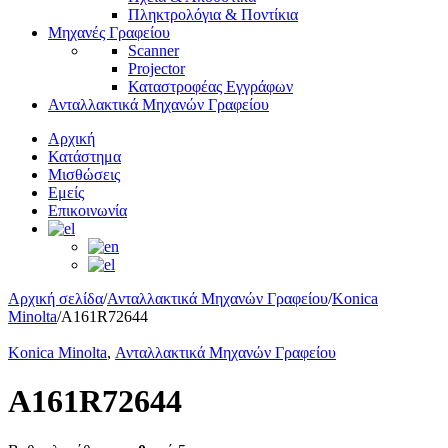
Πληκτρολόγια & Ποντίκια
Μηχανές Γραφείου
Scanner
Projector
Καταστροφέας Εγγράφων
Ανταλλακτικά Μηχανών Γραφείου
Αρχική
Κατάστημα
Μισθώσεις
Εμείς
Επικοινωνία
Αρχική σελίδα
/
Ανταλλακτικά Μηχανών Γραφείου
/
Konica
Minolta
/
A161R72644
Konica Minolta
,
Ανταλλακτικά Μηχανών Γραφείου
A161R72644