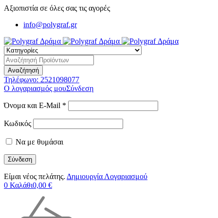
Αξιοπιστία σε όλες σας τις αγορές
info@polygraf.gr
Τηλέφωνο:
2521098077
Ο λογαριασμός μου
Σύνδεση
Όνομα και E-Mail *
Κωδικός
Να με θυμάσαι
Είμαι νέος πελάτης.
Δημιουργία Λογαριασμού
0
Καλάθι
0,00
€