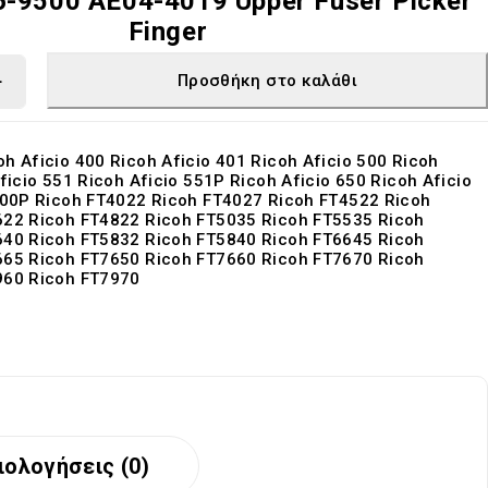
6-9500 AE04-4019 Upper Fuser Picker
Finger
Προσθήκη στο καλάθι
h Aficio 400 Ricoh Aficio 401 Ricoh Aficio 500 Ricoh
ficio 551 Ricoh Aficio 551P Ricoh Aficio 650 Ricoh Aficio
700P Ricoh FT4022 Ricoh FT4027 Ricoh FT4522 Ricoh
622 Ricoh FT4822 Ricoh FT5035 Ricoh FT5535 Ricoh
640 Ricoh FT5832 Ricoh FT5840 Ricoh FT6645 Ricoh
665 Ricoh FT7650 Ricoh FT7660 Ricoh FT7670 Ricoh
960 Ricoh FT7970
ιολογήσεις (0)