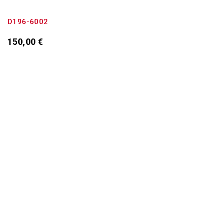
D196-6002
150,00
€
Προσθήκη στο καλάθι
αμεση παραδωση
Γρήγορα και άμεσα κοντά σας
Εγγυηση ποιοτητασ