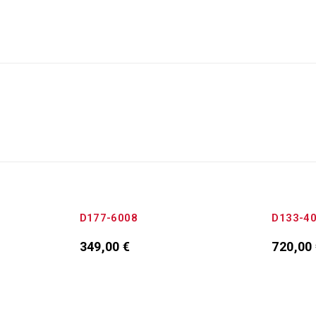
D177-6008
D133-4
349,00
€
720,00
ι
Προσθήκη στο καλάθι
Προσθή