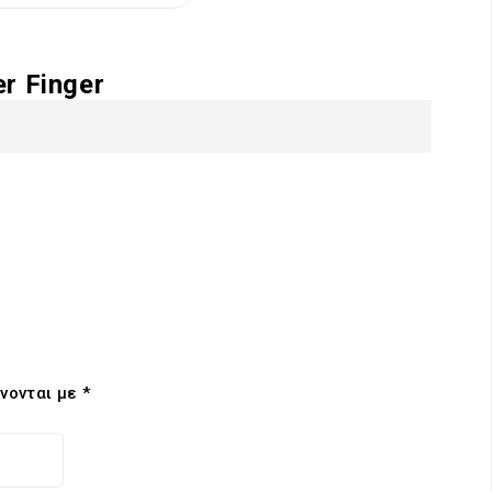
r Finger
νονται με
*