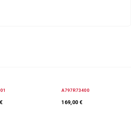
001
A797R73400
€
169,00
€
κη στο καλάθι
Προσθήκη στο καλάθι