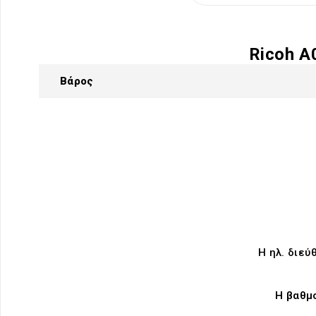
Ricoh A
Βάρος
Η ηλ. διεύ
Η βαθμ