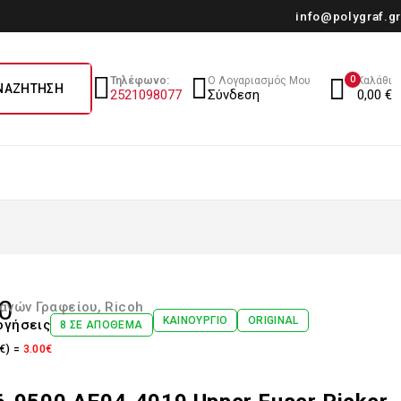
info@polygraf.gr
0
Τηλέφωνο:
Ο Λογαριασμός Μου
Καλάθι
2521098077
Σύνδεση
0,00
€
0
ανών Γραφείου
,
Ricoh
ΚΑΙΝΟΎΡΓΙΟ
ORIGINAL
ογήσεις
8 ΣΕ ΑΠΌΘΕΜΑ
€) =
3.00€