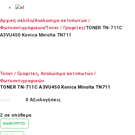
Αρχική σελίδα
/
Αναλώσιμα εκτυπωτών /
Φωτοαντιγραφικών
/
Toner / Γραφίτες
/
TONER TN-711C
A3VU450 Konica Minolta TN711
Toner / Γραφίτες
,
Αναλώσιμα εκτυπωτών /
Φωτοαντιγραφικών
TONER TN-711C A3VU450 Konica Minolta TN711
0 Αξιολογήσεις
Βαθμολογήθηκε
με
2 σε απόθεμα
0
από
ΚΑΙΝΟΎΡΓΙΟ
5