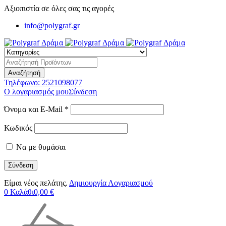
Αξιοπιστία σε όλες σας τις αγορές
info@polygraf.gr
Τηλέφωνο:
2521098077
Ο λογαριασμός μου
Σύνδεση
Όνομα και E-Mail *
Κωδικός
Να με θυμάσαι
Είμαι νέος πελάτης.
Δημιουργία Λογαριασμού
0
Καλάθι
0,00
€