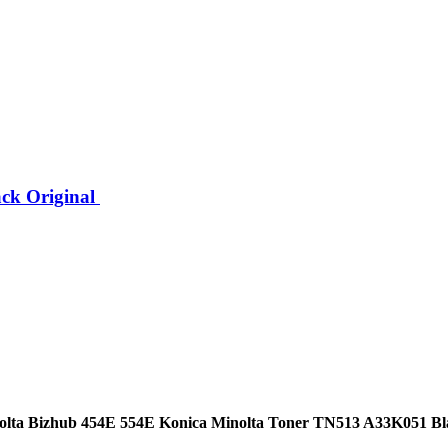
ck Original
olta Bizhub 454E 554E Konica Minolta Toner TN513 A33K051 Bla