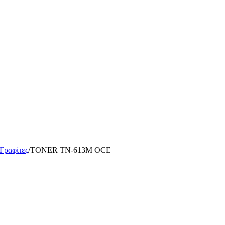
 Γραφίτες
/
TONER TN-613M OCE