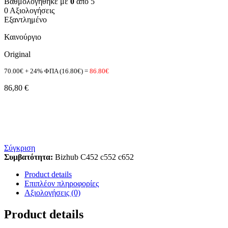
Βαθμολογήθηκε με
0
από 5
0 Αξιολογήσεις
Εξαντλημένο
Καινούργιο
Original
70.00€ + 24% ΦΠΑ (16.80€) =
86.80€
86,80
€
Σύγκριση
Συμβατότητα:
Bizhub C452 c552 c652
Product details
Επιπλέον πληροφορίες
Αξιολογήσεις (0)
Product details