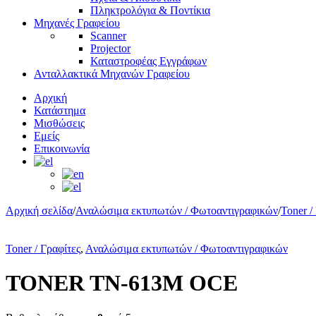
Πληκτρολόγια & Ποντίκια
Μηχανές Γραφείου
Scanner
Projector
Καταστροφέας Εγγράφων
Ανταλλακτικά Μηχανών Γραφείου
Αρχική
Κατάστημα
Μισθώσεις
Εμείς
Επικοινωνία
Αρχική σελίδα
/
Αναλώσιμα εκτυπωτών / Φωτοαντιγραφικών
/
Toner /
Εξαντλήθηκε
Toner / Γραφίτες
,
Αναλώσιμα εκτυπωτών / Φωτοαντιγραφικών
TONER TN-613M OCE