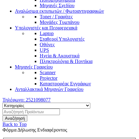
Μηχανές Σχεδίου
Αναλώσιμα εκτυπωτών / Φωτοαντιγραφικών
Toner / Γραφίτες
Μονάδες Τυμπάνου
Υπολογιστές και Περιφερειακά
Laptop
Σταθεροί Υπολογιστές
Οθόνες
UPS
Ηχεία & Ακουστικά
Πληκτρολόγια & Ποντίκια
Μηχανές Γραφείου
Scanner
Projector
Καταστροφέας Εγγράφων
Ανταλλακτικά Μηχανών Γραφείου
Τηλέφωνο:
2521098077
Back to Top
Φόρμα Δήλωσης Ενδιαφέροντος