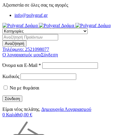
Αξιοπιστία σε όλες σας τις αγορές
info@polygraf.gr
Τηλέφωνο:
2521098077
Ο λογαριασμός μου
Σύνδεση
Όνομα και E-Mail *
Κωδικός
Να με θυμάσαι
Είμαι νέος πελάτης.
Δημιουργία Λογαριασμού
0
Καλάθι
0,00
€