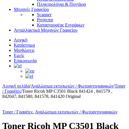
Πληκτρολόγια & Ποντίκια
Μηχανές Γραφείου
Scanner
Projector
Καταστροφέας Εγγράφων
Ανταλλακτικά Μηχανών Γραφείου
Αρχική
Κατάστημα
Μισθώσεις
Εμείς
Επικοινωνία
Αρχική σελίδα
/
Αναλώσιμα εκτυπωτών / Φωτοαντιγραφικών
/
Toner
/ Γραφίτες
/
Toner Ricoh MP C3501 Black 841424 , 841579 ,
842047, 841580, 841578, 841420 Original
Toner / Γραφίτες
,
Αναλώσιμα εκτυπωτών / Φωτοαντιγραφικών
Toner Ricoh MP C3501 Black