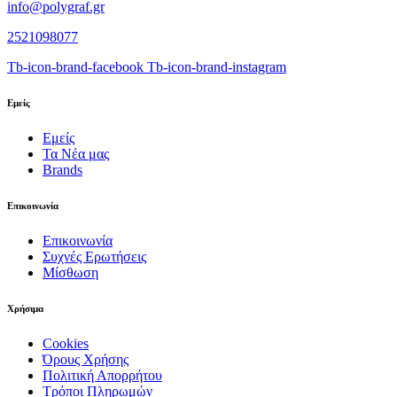
info@polygraf.gr
2521098077
Tb-icon-brand-facebook
Tb-icon-brand-instagram
Εμείς
Εμείς
Τα Νέα μας
Brands
Επικοινωνία
Επικοινωνία
Συχνές Ερωτήσεις
Μίσθωση
Χρήσιμα
Cookies
Όρους Χρήσης
Πολιτική Απορρήτου
Τρόποι Πληρωμών