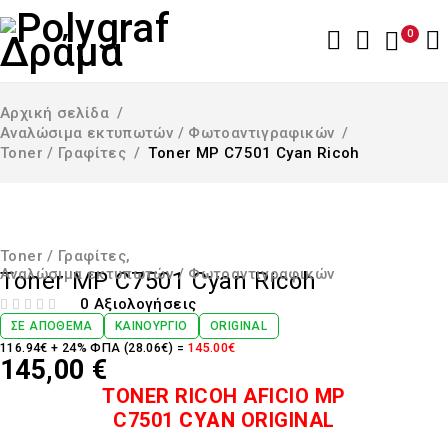
0
Αρχική σελίδα
/
Αναλώσιμα εκτυπωτών / Φωτοαντιγραφικών
/
Toner / Γραφίτες
/
Toner MP C7501 Cyan Ricoh
Toner / Γραφίτες
,
Αναλώσιμα εκτυπωτών / Φωτοαντιγραφικών
Toner MP C7501 Cyan Ricoh
0 Αξιολογήσεις
ΒΑΘΜΟΛΟΓΉΘΗΚΕ ΜΕ
ΑΠΌ 5
ΣΕ ΑΠΌΘΕΜΑ
ΚΑΙΝΟΎΡΓΙΟ
ORIGINAL
116.94€ + 24% ΦΠΑ (28.06€) =
145.00€
145,00
€
TONER RICOH
AFICIO
MP
C7501
CYAN
ORIGINAL