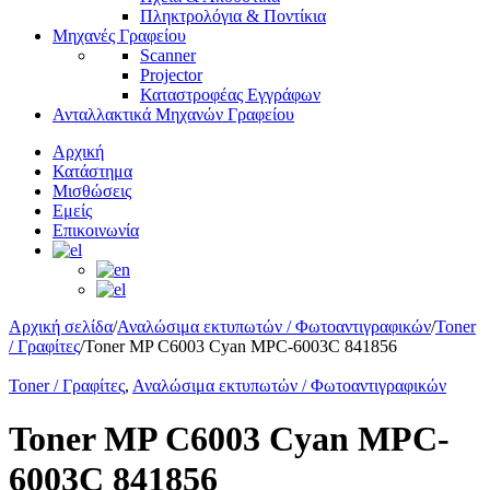
Πληκτρολόγια & Ποντίκια
Μηχανές Γραφείου
Scanner
Projector
Καταστροφέας Εγγράφων
Ανταλλακτικά Μηχανών Γραφείου
Αρχική
Κατάστημα
Μισθώσεις
Εμείς
Επικοινωνία
Αρχική σελίδα
/
Αναλώσιμα εκτυπωτών / Φωτοαντιγραφικών
/
Toner
/ Γραφίτες
/
Toner MP C6003 Cyan MPC-6003C 841856
Toner / Γραφίτες
,
Αναλώσιμα εκτυπωτών / Φωτοαντιγραφικών
Toner MP C6003 Cyan MPC-
6003C 841856