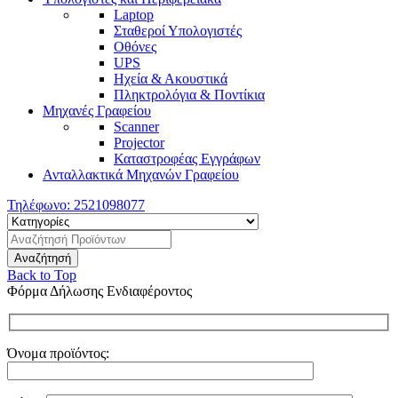
Laptop
Σταθεροί Υπολογιστές
Οθόνες
UPS
Ηχεία & Ακουστικά
Πληκτρολόγια & Ποντίκια
Μηχανές Γραφείου
Scanner
Projector
Καταστροφέας Εγγράφων
Ανταλλακτικά Μηχανών Γραφείου
Τηλέφωνο:
2521098077
Back to Top
Φόρμα Δήλωσης Ενδιαφέροντος
Όνομα προϊόντος: