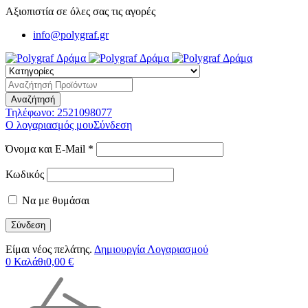
Αξιοπιστία σε όλες σας τις αγορές
info@polygraf.gr
Τηλέφωνο:
2521098077
Ο λογαριασμός μου
Σύνδεση
Όνομα και E-Mail *
Κωδικός
Να με θυμάσαι
Είμαι νέος πελάτης.
Δημιουργία Λογαριασμού
0
Καλάθι
0,00
€