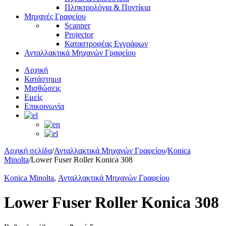
Πληκτρολόγια & Ποντίκια
Μηχανές Γραφείου
Scanner
Projector
Καταστροφέας Εγγράφων
Ανταλλακτικά Μηχανών Γραφείου
Αρχική
Κατάστημα
Μισθώσεις
Εμείς
Επικοινωνία
Αρχική σελίδα
/
Ανταλλακτικά Μηχανών Γραφείου
/
Konica
Minolta
/
Lower Fuser Roller Konica 308
Konica Minolta
,
Ανταλλακτικά Μηχανών Γραφείου
Lower Fuser Roller Konica 308