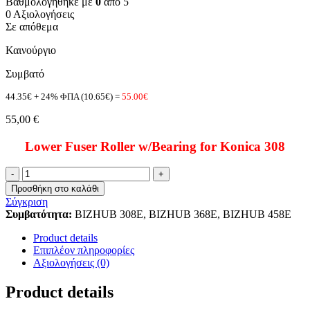
Βαθμολογήθηκε με
0
από 5
0 Αξιολογήσεις
Σε απόθεμα
Καινούργιο
Συμβατό
44.35€ + 24% ΦΠΑ (10.65€) =
55.00€
55,00
€
Lower Fuser Roller w/Bearing for Konica 308
Lower
Fuser
Προσθήκη στο καλάθι
Roller
Σύγκριση
Konica
Συμβατότητα:
BIZHUB 308E, BIZHUB 368E, BIZHUB 458E
308
ποσότητα
Product details
Επιπλέον πληροφορίες
Αξιολογήσεις (0)
Product details