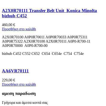
A2X0R70111 Transfer Belt Unit Konica Minolta
bizhub C452
460,00
€
Προσθήκη στο καλάθι
A2X0R70100 A0P0R70011 A0P0R70033 A0P0R75311
A0P0R75322 A2X0R70100 A2X0R70111 A0P0-R700-11
A0P0R70000 A0P0-R700-00
bizhub C452 C552 C652 C654 C654e C754 C754e
AA6VR70111
229,00
€
Προσθήκη στο καλάθι
αμεση παραδωση
Γρήγορα και άμεσα κοντά σας