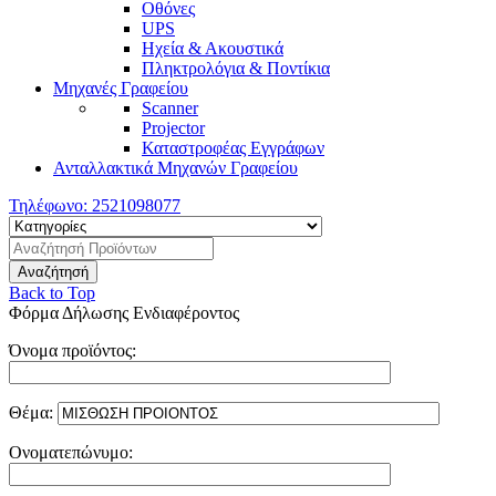
Οθόνες
UPS
Ηχεία & Ακουστικά
Πληκτρολόγια & Ποντίκια
Μηχανές Γραφείου
Scanner
Projector
Καταστροφέας Εγγράφων
Ανταλλακτικά Μηχανών Γραφείου
Τηλέφωνο:
2521098077
Back to Top
Φόρμα Δήλωσης Ενδιαφέροντος
Όνομα προϊόντος:
Θέμα:
Ονοματεπώνυμο: