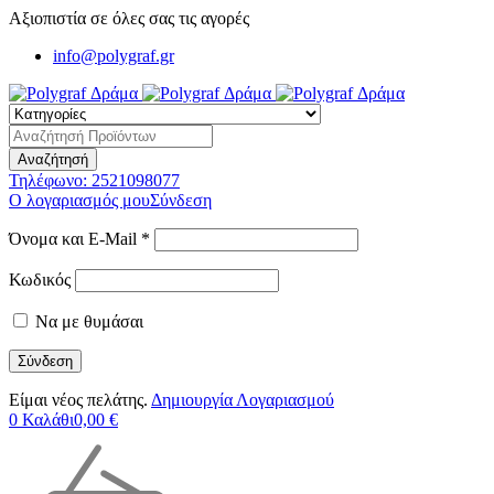
Αξιοπιστία σε όλες σας τις αγορές
info@polygraf.gr
Τηλέφωνο:
2521098077
Ο λογαριασμός μου
Σύνδεση
Όνομα και E-Mail *
Κωδικός
Να με θυμάσαι
Είμαι νέος πελάτης.
Δημιουργία Λογαριασμού
0
Καλάθι
0,00
€