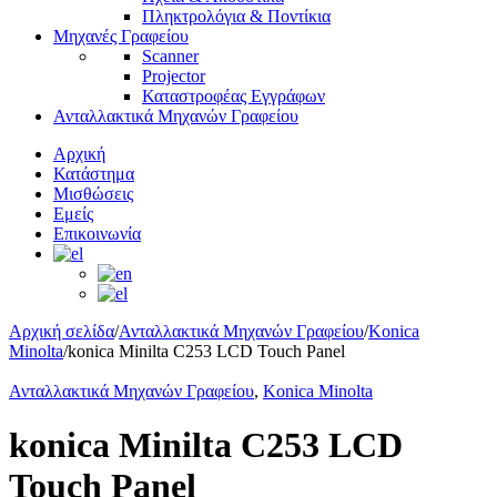
Πληκτρολόγια & Ποντίκια
Μηχανές Γραφείου
Scanner
Projector
Καταστροφέας Εγγράφων
Ανταλλακτικά Μηχανών Γραφείου
Αρχική
Κατάστημα
Μισθώσεις
Εμείς
Επικοινωνία
Αρχική σελίδα
/
Ανταλλακτικά Μηχανών Γραφείου
/
Konica
Minolta
/
konica Minilta C253 LCD Touch Panel
Ανταλλακτικά Μηχανών Γραφείου
,
Konica Minolta
konica Minilta C253 LCD
Touch Panel