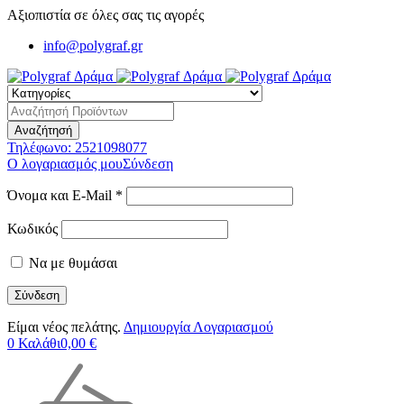
Αξιοπιστία σε όλες σας τις αγορές
info@polygraf.gr
Τηλέφωνο:
2521098077
Ο λογαριασμός μου
Σύνδεση
Όνομα και E-Mail *
Κωδικός
Να με θυμάσαι
Είμαι νέος πελάτης.
Δημιουργία Λογαριασμού
0
Καλάθι
0,00
€