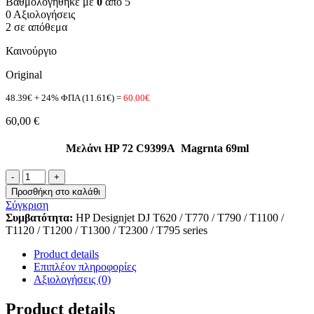
Βαθμολογήθηκε με
0
από 5
0 Αξιολογήσεις
2 σε απόθεμα
Καινούργιο
Original
48.39€ + 24% ΦΠΑ (11.61€) =
60.00€
60,00
€
Μελάνι HP 72 C9399A Magrnta 69ml
HP
72
Προσθήκη στο καλάθι
C9399A
Σύγκριση
megenta
Συμβατότητα:
HP Designjet DJ T620 / T770 / T790 / T1100 /
ποσότητα
T1120 / T1200 / T1300 / T2300 / T795 series
Product details
Επιπλέον πληροφορίες
Αξιολογήσεις (0)
Product details