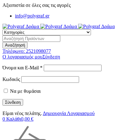
Αξιοπιστία σε όλες σας τις αγορές
info@polygraf.gr
Τηλέφωνο:
2521098077
Ο λογαριασμός μου
Σύνδεση
Όνομα και E-Mail *
Κωδικός
Να με θυμάσαι
Είμαι νέος πελάτης.
Δημιουργία Λογαριασμού
0
Καλάθι
0,00
€