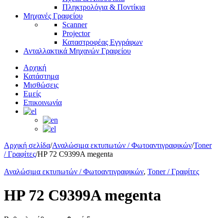
Πληκτρολόγια & Ποντίκια
Μηχανές Γραφείου
Scanner
Projector
Καταστροφέας Εγγράφων
Ανταλλακτικά Μηχανών Γραφείου
Αρχική
Κατάστημα
Μισθώσεις
Εμείς
Επικοινωνία
Αρχική σελίδα
/
Αναλώσιμα εκτυπωτών / Φωτοαντιγραφικών
/
Toner
/ Γραφίτες
/
HP 72 C9399A megenta
Αναλώσιμα εκτυπωτών / Φωτοαντιγραφικών
,
Toner / Γραφίτες
HP 72 C9399A megenta