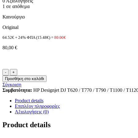
0 Αξιολογήσεις
1 σε απόθεμα
Καινούργιο
Original
64.52€ + 24% ΦΠΑ (15.48€) =
80.00€
80,00
€
HP
72
Προσθήκη στο καλάθι
C9373A
Σύγκριση
High
Συμβατότητα:
HP Designjet DJ T620 / T770 / T790 / T1100 / T1120 
Capacity
yellow
Product details
ποσότητα
Επιπλέον πληροφορίες
Αξιολογήσεις (0)
Product details