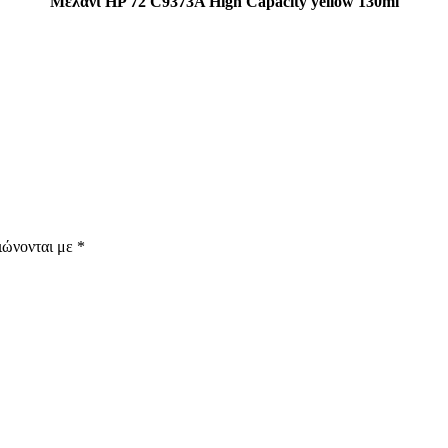
Μελάνι HP 72 C9373A High Capacity yellow 130ml
ιώνονται με
*