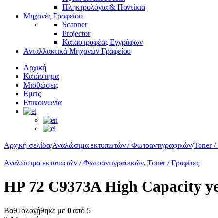
Πληκτρολόγια & Ποντίκια
Μηχανές Γραφείου
Scanner
Projector
Καταστροφέας Εγγράφων
Ανταλλακτικά Μηχανών Γραφείου
Αρχική
Κατάστημα
Μισθώσεις
Εμείς
Επικοινωνία
Αρχική σελίδα
/
Αναλώσιμα εκτυπωτών / Φωτοαντιγραφικών
/
Toner /
Αναλώσιμα εκτυπωτών / Φωτοαντιγραφικών
,
Toner / Γραφίτες
HP 72 C9373A High Capacity y
Βαθμολογήθηκε με
0
από 5