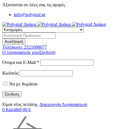
Αξιοπιστία σε όλες σας τις αγορές
info@polygraf.gr
Τηλέφωνο:
2521098077
Ο λογαριασμός μου
Σύνδεση
Όνομα και E-Mail *
Κωδικός
Να με θυμάσαι
Είμαι νέος πελάτης.
Δημιουργία Λογαριασμού
0
Καλάθι
0,00
€