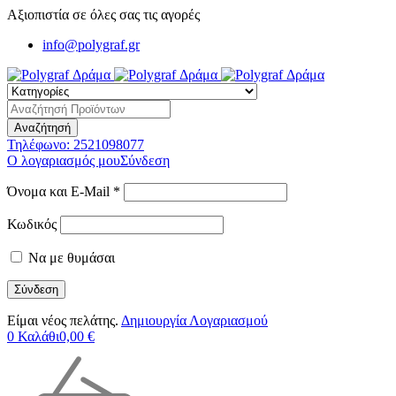
Αξιοπιστία σε όλες σας τις αγορές
info@polygraf.gr
Τηλέφωνο:
2521098077
Ο λογαριασμός μου
Σύνδεση
Όνομα και E-Mail *
Κωδικός
Να με θυμάσαι
Είμαι νέος πελάτης.
Δημιουργία Λογαριασμού
0
Καλάθι
0,00
€