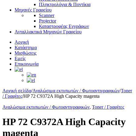
Πληκτρολόγια & Ποντίκια
Μηχανές Γραφείου
Scanner
Projector
Καταστροφέας Εγγράφων
Ανταλλακτικά Μηχανών Γραφείου
Αρχική
Κατάστημα
Μισθώσεις
Εμείς
Επικοινωνία
Αρχική σελίδα
/
Αναλώσιμα εκτυπωτών / Φωτοαντιγραφικών
/
Toner
/ Γραφίτες
/
HP 72 C9372A High Capacity magenta
Αναλώσιμα εκτυπωτών / Φωτοαντιγραφικών
,
Toner / Γραφίτες
HP 72 C9372A High Capacity
magenta