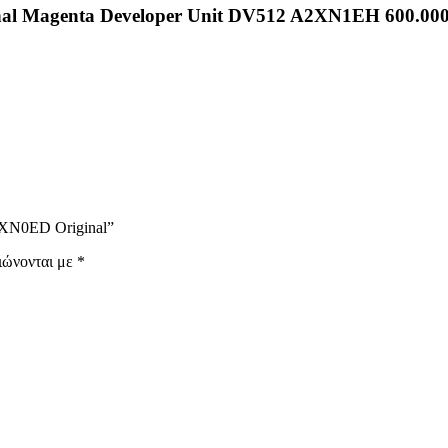
nal Magenta Developer Unit DV512 A2XN1EH 600.000
A2XN0ED Original”
ιώνονται με
*