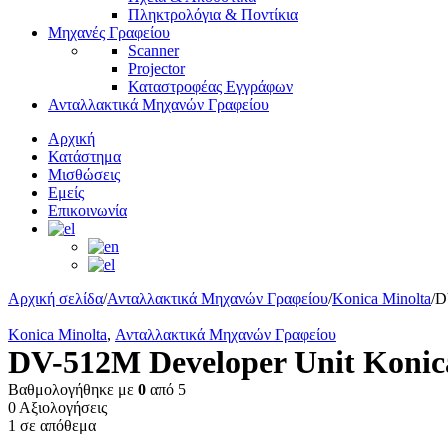
Πληκτρολόγια & Ποντίκια
Μηχανές Γραφείου
Scanner
Projector
Καταστροφέας Εγγράφων
Ανταλλακτικά Μηχανών Γραφείου
Αρχική
Κατάστημα
Μισθώσεις
Εμείς
Επικοινωνία
Αρχική σελίδα
/
Ανταλλακτικά Μηχανών Γραφείου
/
Konica Minolta
/
D
Konica Minolta
,
Ανταλλακτικά Μηχανών Γραφείου
DV-512M Developer Unit Konic
Βαθμολογήθηκε με
0
από 5
0 Αξιολογήσεις
1 σε απόθεμα