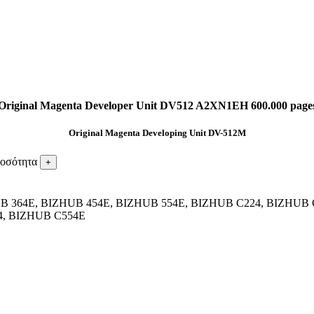
Original Magenta Developer Unit DV512 A2XN1EH 600.000 page
Original Magenta Developing Unit DV-512M
ποσότητα
 364E, BIZHUB 454E, BIZHUB 554E, BIZHUB C224, BIZHUB 
4, BIZHUB C554E