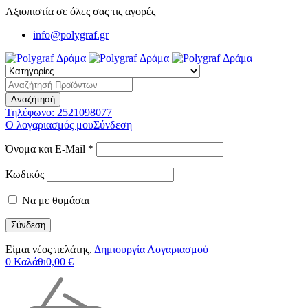
Αξιοπιστία σε όλες σας τις αγορές
info@polygraf.gr
Τηλέφωνο:
2521098077
Ο λογαριασμός μου
Σύνδεση
Όνομα και E-Mail *
Κωδικός
Να με θυμάσαι
Είμαι νέος πελάτης.
Δημιουργία Λογαριασμού
0
Καλάθι
0,00
€