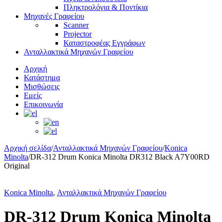
Πληκτρολόγια & Ποντίκια
Μηχανές Γραφείου
Scanner
Projector
Καταστροφέας Εγγράφων
Ανταλλακτικά Μηχανών Γραφείου
Αρχική
Κατάστημα
Μισθώσεις
Εμείς
Επικοινωνία
Αρχική σελίδα
/
Ανταλλακτικά Μηχανών Γραφείου
/
Konica
Minolta
/
DR-312 Drum Konica Minolta DR312 Black A7Y00RD
Original
Konica Minolta
,
Ανταλλακτικά Μηχανών Γραφείου
DR-312 Drum Konica Minolta