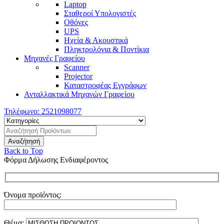
Laptop
Σταθεροί Υπολογιστές
Οθόνες
UPS
Ηχεία & Ακουστικά
Πληκτρολόγια & Ποντίκια
Μηχανές Γραφείου
Scanner
Projector
Καταστροφέας Εγγράφων
Ανταλλακτικά Μηχανών Γραφείου
Τηλέφωνο:
2521098077
Back to Top
Φόρμα Δήλωσης Ενδιαφέροντος
Όνομα προϊόντος:
Θέμα: