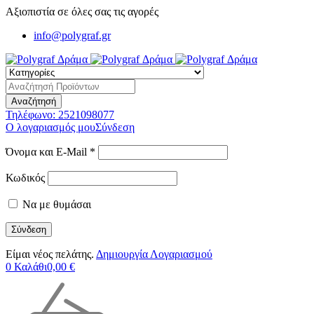
Αξιοπιστία σε όλες σας τις αγορές
info@polygraf.gr
Τηλέφωνο:
2521098077
Ο λογαριασμός μου
Σύνδεση
Όνομα και E-Mail *
Κωδικός
Να με θυμάσαι
Είμαι νέος πελάτης.
Δημιουργία Λογαριασμού
0
Καλάθι
0,00
€