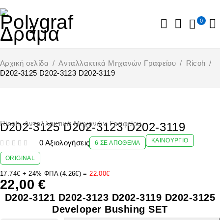
0
Αρχική σελίδα
/
Ανταλλακτικά Μηχανών Γραφείου
/
Ricoh
/
D202-3125 D202-3123 D202-3119
Ricoh
,
Ανταλλακτικά Μηχανών Γραφείου
D202-3125 D202-3123 D202-3119
ΚΑΙΝΟΎΡΓΙΟ
0 Αξιολογήσεις
6 ΣΕ ΑΠΌΘΕΜΑ
ΒΑΘΜΟΛΟΓΉΘΗΚΕ ΜΕ
ΑΠΌ 5
ORIGINAL
17.74€ + 24% ΦΠΑ (4.26€) =
22.00€
22,00
€
D202-3121 D202-3123 D202-3119 D202-3125
Developer Bushing SET