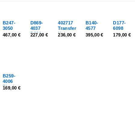
ΕΞΑΝΤΛΉΘΗΚΕ
B247-
D869-
402717
B140-
D177-
3050
4037
Transfer
4577
6098
D869-
Unit
467,00
€
227,00
€
236,00
€
395,00
€
179,00
€
4039
Προσθήκη
Προσθήκη
Διαβάστε
Προσθήκη
Προσθήκη
στο
στο
περισσότερα
στο
στο
καλάθι
καλάθι
καλάθι
καλάθι
B259-
4006
Ricoh
169,00
€
Fuser
Προσθήκη
unit
στο
B259-
καλάθι
4004
B121-
4004