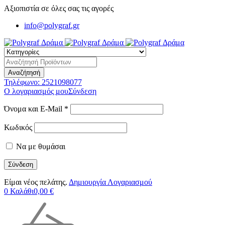
Αξιοπιστία σε όλες σας τις αγορές
info@polygraf.gr
Τηλέφωνο:
2521098077
Ο λογαριασμός μου
Σύνδεση
Όνομα και E-Mail *
Κωδικός
Να με θυμάσαι
Είμαι νέος πελάτης.
Δημιουργία Λογαριασμού
0
Καλάθι
0,00
€