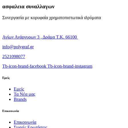
ασφαλεια συναλλαγων
Συνεργασία με κορυφαία χρηματοπιστωτικά ιδρύματα
Αγίων Ανάργυρων 3 , Δράμα Τ.Κ. 66100
info@polygraf.gr
2521098077
Tb-icon-brand-facebook
Tb-icon-brand-instagram
Εμείς
Εμείς
Τα Νέα μας
Brands
Επικοινωνία
Επικοινωνία
Συχνές Ερωτήσεις