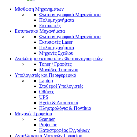
Μίσθωση Μηχανημάτων
Φωτοαντιγραφικά Μηχανήματα
Πολυμηχανήματα
Εκτυπωτές
Εκτυπωτικά Μηχανήματα
Φωτοαντιγραφικά Μηχανήματα
Εκτυπωτές Laser
Πολυμηχανήματα
Μηχανές Σχεδίου
Αναλώσιμα εκτυπωτών / Φωτοαντιγραφικών
Toner / Γραφίτες
Μονάδες Τυμπάνου
Υπολογιστές και Περιφερειακά
Laptop
Σταθεροί Υπολογιστές
Οθόνες
UPS
Ηχεία & Ακουστικά
Πληκτρολόγια & Ποντίκια
Μηχανές Γραφείου
Scanner
Projector
Καταστροφέας Εγγράφων
Ανταλλακτικά Μηχανών Γραφείου