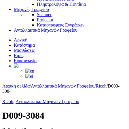
Πληκτρολόγια & Ποντίκια
Μηχανές Γραφείου
Scanner
Projector
Καταστροφέας Εγγράφων
Ανταλλακτικά Μηχανών Γραφείου
Αρχική
Κατάστημα
Μισθώσεις
Εμείς
Επικοινωνία
Αρχική σελίδα
/
Ανταλλακτικά Μηχανών Γραφείου
/
Ricoh
/
D009-
3084
Ricoh
,
Ανταλλακτικά Μηχανών Γραφείου
D009-3084