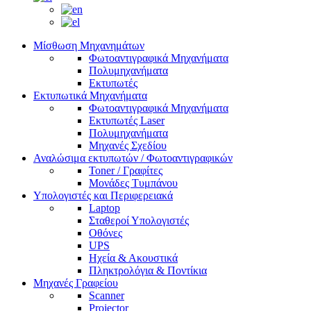
Μίσθωση Μηχανημάτων
Φωτοαντιγραφικά Μηχανήματα
Πολυμηχανήματα
Εκτυπωτές
Εκτυπωτικά Μηχανήματα
Φωτοαντιγραφικά Μηχανήματα
Εκτυπωτές Laser
Πολυμηχανήματα
Μηχανές Σχεδίου
Αναλώσιμα εκτυπωτών / Φωτοαντιγραφικών
Toner / Γραφίτες
Μονάδες Τυμπάνου
Υπολογιστές και Περιφερειακά
Laptop
Σταθεροί Υπολογιστές
Οθόνες
UPS
Ηχεία & Ακουστικά
Πληκτρολόγια & Ποντίκια
Μηχανές Γραφείου
Scanner
Projector