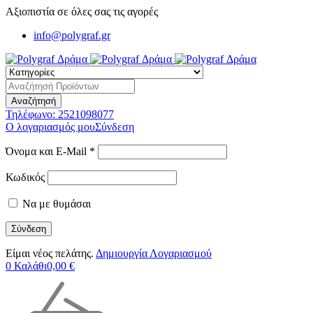
Αξιοπιστία σε όλες σας τις αγορές
info@polygraf.gr
Τηλέφωνο:
2521098077
Ο λογαριασμός μου
Σύνδεση
Όνομα και E-Mail *
Κωδικός
Να με θυμάσαι
Είμαι νέος πελάτης.
Δημιουργία Λογαριασμού
0
Καλάθι
0,00
€