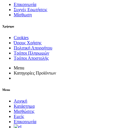
Επικοινωνία
Συχνές Ερωτήσεις
Μίσθωση
Χρήσιμα
Cookies
Όρους Χρήσης
Πολιτική Απορρήτου
Τρόποι Πληρωμών
Τρόποι Αποστολής
Menu
Κατηγορίες Προϊόντων
Menu
Αρχική
Κατάστημα
Μισθώσεις
Εμείς
Επικοινωνία