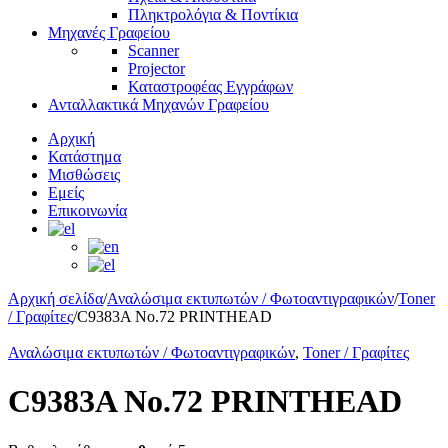
Πληκτρολόγια & Ποντίκια
Μηχανές Γραφείου
Scanner
Projector
Καταστροφέας Εγγράφων
Ανταλλακτικά Μηχανών Γραφείου
Αρχική
Κατάστημα
Μισθώσεις
Εμείς
Επικοινωνία
Αρχική σελίδα
/
Αναλώσιμα εκτυπωτών / Φωτοαντιγραφικών
/
Toner
/ Γραφίτες
/
C9383A No.72 PRINTHEAD
Αναλώσιμα εκτυπωτών / Φωτοαντιγραφικών
,
Toner / Γραφίτες
C9383A No.72 PRINTHEAD