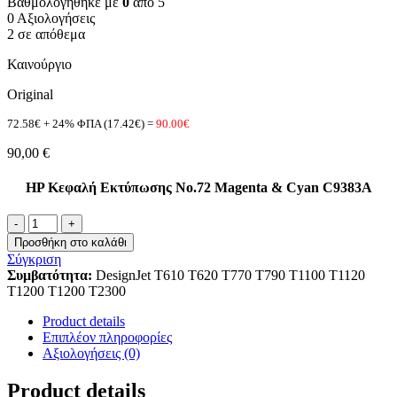
Βαθμολογήθηκε με
0
από 5
0 Αξιολογήσεις
2 σε απόθεμα
Καινούργιο
Original
72.58€ + 24% ΦΠΑ (17.42€) =
90.00€
90,00
€
HP Κεφαλή Εκτύπωσης No.72 Magenta & Cyan C9383A
C9383A
No.72
Προσθήκη στο καλάθι
PRINTHEAD
Σύγκριση
ποσότητα
Συμβατότητα:
DesignJet T610 T620 T770 T790 T1100 T1120
T1200 T1200 T2300
Product details
Επιπλέον πληροφορίες
Αξιολογήσεις (0)
Product details