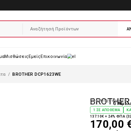
μα
Μισθώσεις
Εμείς
Επικοινωνία
ατα
/
BROTHER DCP1623WE
BROTHER
Πολυμηχανήματα
0 Αξιολ
ΒΑΘΜΟΛΟΓΉΘΗΚΕ ΜΕ
ΑΠΌ 5
1 ΣΕ ΑΠΌΘΕΜΑ
ΚΑ
137.10€ + 24% ΦΠΑ (3
170,00