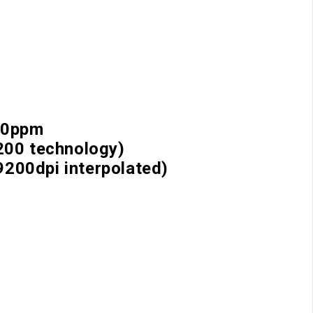
20ppm
200 technology)
200dpi interpolated)