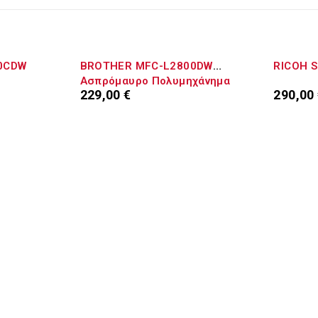
ΕΞΑΝΤΛΉΘ
0CDW
BROTHER MFC-L2800DW
RICOH 
Ασπρόμαυρο Πολυμηχάνημα
229,00
€
290,00
Laser
ερα
Προσθήκη στο καλάθι
Διαβάσ