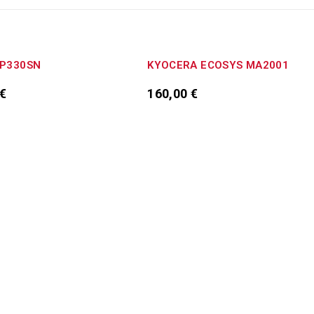
ΗΚΕ
ΕΞΑΝΤΛΉΘΗΚΕ
SP330SN
KYOCERA ECOSYS MA2001
€
160,00
€
τε περισσότερα
Διαβάστε περισσότερα