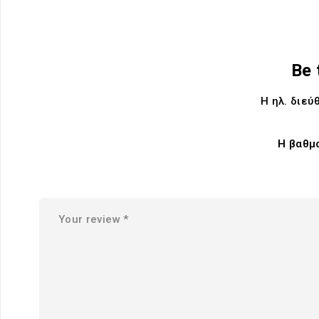
Be 
Η ηλ. διεύ
Η βαθμ