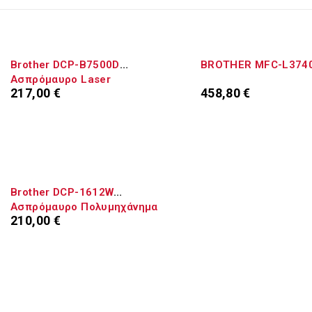
ΕΞΑΝΤΛΉΘΗΚΕ
Brother DCP-B7500D
BROTHER MFC-L374
Ασπρόμαυρο Laser
217,00
€
458,80
€
Πολυμηχάνημα
Προσθήκη στο καλάθι
Διαβάστε περισσότ
Brother DCP-1612W
Ασπρόμαυρο Πολυμηχάνημα
210,00
€
Laser
Προσθήκη στο καλάθι