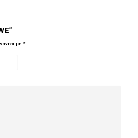
3WE”
νονται με
*