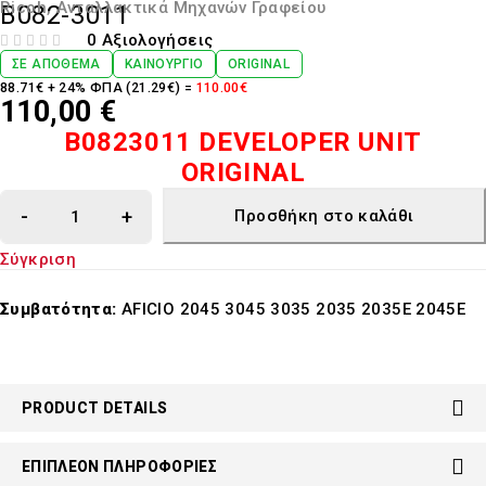
Ricoh
,
Ανταλλακτικά Μηχανών Γραφείου
B082-3011
0 Αξιολογήσεις
ΒΑΘΜΟΛΟΓΉΘΗΚΕ ΜΕ
ΑΠΌ 5
ΣΕ ΑΠΌΘΕΜΑ
ΚΑΙΝΟΎΡΓΙΟ
ORIGINAL
88.71€ + 24% ΦΠΑ (21.29€) =
110.00€
110,00
€
B0823011 DEVELOPER UNIT
ORIGINAL
Προσθήκη στο καλάθι
Σύγκριση
Συμβατότητα:
AFICIO 2045 3045 3035 2035 2035E 2045E
PRODUCT DETAILS
ΕΠΙΠΛΈΟΝ ΠΛΗΡΟΦΟΡΊΕΣ