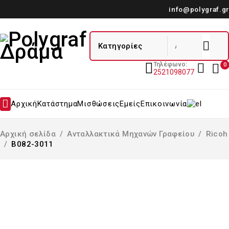
info@polygraf.gr
Τηλέφωνο:
0
2521098077
Αρχική
Κατάστημα
Μισθώσεις
Εμείς
Επικοινωνία
Αρχική σελίδα
/
Ανταλλακτικά Μηχανών Γραφείου
/
Ricoh
/
B082-3011