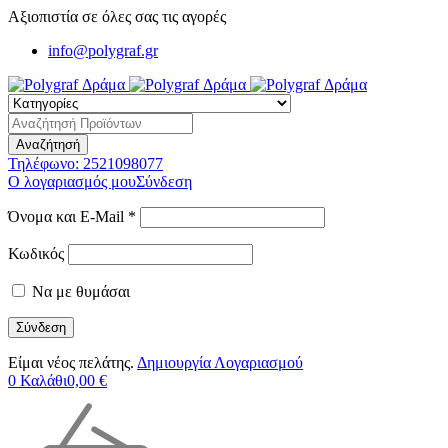
Αξιοπιστία σε όλες σας τις αγορές
info@polygraf.gr
Τηλέφωνο:
2521098077
Ο λογαριασμός μου
Σύνδεση
Όνομα και E-Mail *
Κωδικός
Να με θυμάσαι
Είμαι νέος πελάτης.
Δημιουργία Λογαριασμού
0
Καλάθι
0,00
€