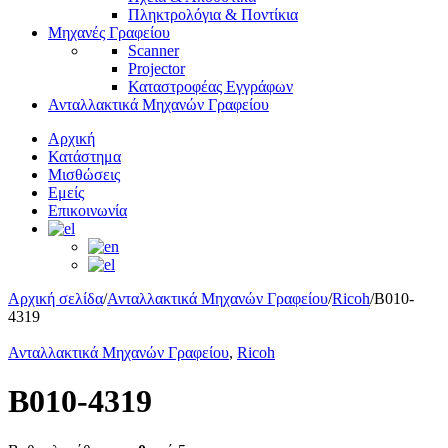
Πληκτρολόγια & Ποντίκια
Μηχανές Γραφείου
Scanner
Projector
Καταστροφέας Εγγράφων
Ανταλλακτικά Μηχανών Γραφείου
Αρχική
Κατάστημα
Μισθώσεις
Εμείς
Επικοινωνία
Αρχική σελίδα
/
Ανταλλακτικά Μηχανών Γραφείου
/
Ricoh
/
B010-
4319
Ανταλλακτικά Μηχανών Γραφείου
,
Ricoh
B010-4319