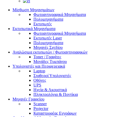
Μίσθωση Μηχανημάτων
Φωτοαντιγραφικά Μηχανήματα
Πολυμηχανήματα
Εκτυπωτές
Εκτυπωτικά Μηχανήματα
Φωτοαντιγραφικά Μηχανήματα
Εκτυπωτές Laser
Πολυμηχανήματα
Μηχανές Σχεδίου
Αναλώσιμα εκτυπωτών / Φωτοαντιγραφικών
Toner / Γραφίτες
Μονάδες Τυμπάνου
Υπολογιστές και Περιφερειακά
Laptop
Σταθεροί Υπολογιστές
Οθόνες
UPS
Ηχεία & Ακουστικά
Πληκτρολόγια & Ποντίκια
Μηχανές Γραφείου
Scanner
Projector
Καταστροφέας Εγγράφων