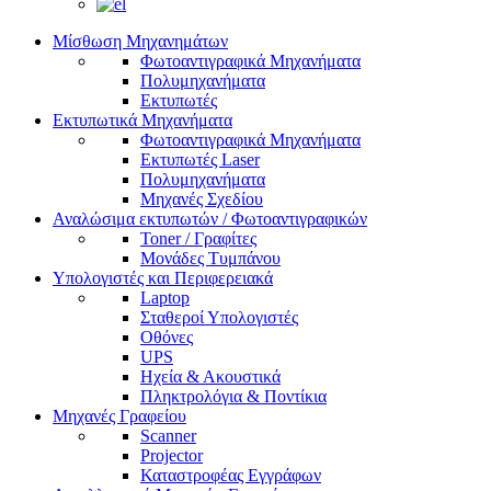
Μίσθωση Μηχανημάτων
Φωτοαντιγραφικά Μηχανήματα
Πολυμηχανήματα
Εκτυπωτές
Εκτυπωτικά Μηχανήματα
Φωτοαντιγραφικά Μηχανήματα
Εκτυπωτές Laser
Πολυμηχανήματα
Μηχανές Σχεδίου
Αναλώσιμα εκτυπωτών / Φωτοαντιγραφικών
Toner / Γραφίτες
Μονάδες Τυμπάνου
Υπολογιστές και Περιφερειακά
Laptop
Σταθεροί Υπολογιστές
Οθόνες
UPS
Ηχεία & Ακουστικά
Πληκτρολόγια & Ποντίκια
Μηχανές Γραφείου
Scanner
Projector
Καταστροφέας Εγγράφων