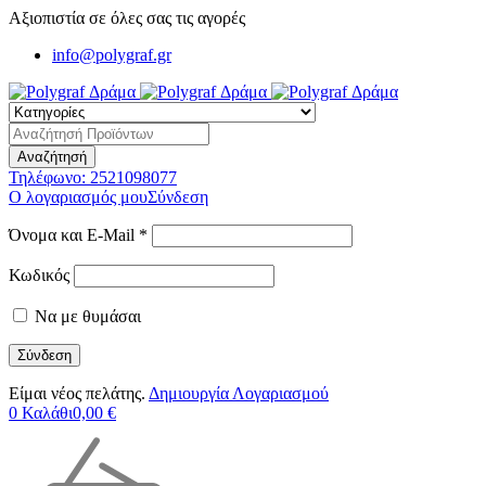
Αξιοπιστία σε όλες σας τις αγορές
info@polygraf.gr
Τηλέφωνο:
2521098077
Ο λογαριασμός μου
Σύνδεση
Όνομα και E-Mail *
Κωδικός
Να με θυμάσαι
Είμαι νέος πελάτης.
Δημιουργία Λογαριασμού
0
Καλάθι
0,00
€