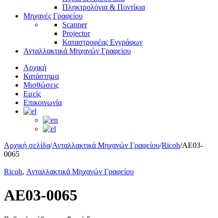
Πληκτρολόγια & Ποντίκια
Μηχανές Γραφείου
Scanner
Projector
Καταστροφέας Εγγράφων
Ανταλλακτικά Μηχανών Γραφείου
Αρχική
Κατάστημα
Μισθώσεις
Εμείς
Επικοινωνία
Αρχική σελίδα
/
Ανταλλακτικά Μηχανών Γραφείου
/
Ricoh
/
AE03-
0065
Ricoh
,
Ανταλλακτικά Μηχανών Γραφείου
AE03-0065