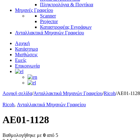
Πληκτρολόγια & Ποντίκια
Μηχανές Γραφείου
Scanner
Projector
Καταστροφέας Εγγράφων
Ανταλλακτικά Μηχανών Γραφείου
Αρχική
Κατάστημα
Μισθώσεις
Εμείς
Επικοινωνία
Αρχική σελίδα
/
Ανταλλακτικά Μηχανών Γραφείου
/
Ricoh
/
AE01-1128
Ricoh
,
Ανταλλακτικά Μηχανών Γραφείου
AE01-1128
Βαθμολογήθηκε με
0
από 5