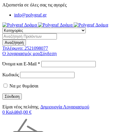
Αξιοπιστία σε όλες σας τις αγορές
info@polygraf.gr
Τηλέφωνο:
2521098077
Ο λογαριασμός μου
Σύνδεση
Όνομα και E-Mail *
Κωδικός
Να με θυμάσαι
Είμαι νέος πελάτης.
Δημιουργία Λογαριασμού
0
Καλάθι
0,00
€