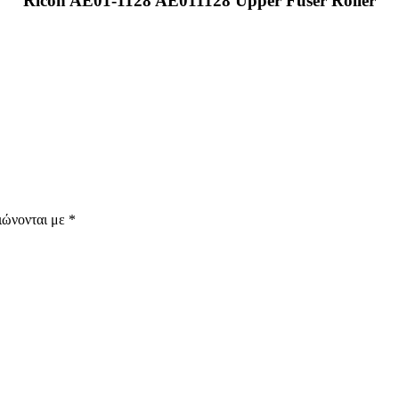
Ricoh AE01-1128 AE011128 Upper Fuser Roller
ιώνονται με
*