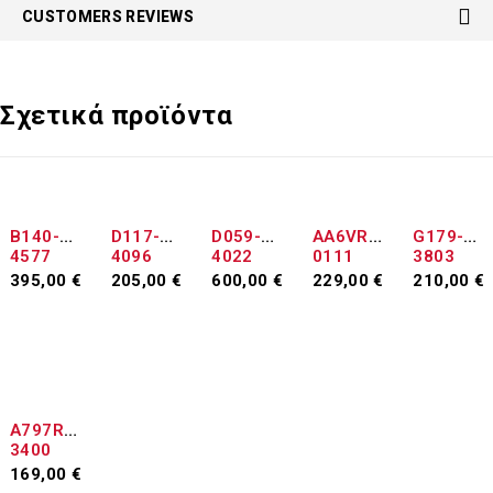
CUSTOMERS REVIEWS
Σχετικά προϊόντα
ΕΞΑΝΤΛΉΘΗΚΕ
B140-
D117-
D059-
AA6VR7
G179-
4577
4096
4022
0111
3803
395,00
€
205,00
€
600,00
€
229,00
€
210,00
€
Προσθήκη
Διαβάστε
Προσθήκη
Προσθήκη
Προσθήκη
στο
περισσότερα
στο
στο
στο
καλάθι
καλάθι
καλάθι
καλάθι
A797R7
3400
169,00
€