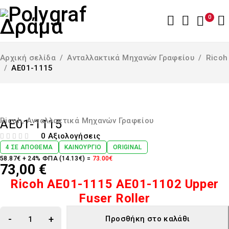
0
Αρχική σελίδα
/
Ανταλλακτικά Μηχανών Γραφείου
/
Ricoh
/
AE01-1115
Ricoh
,
Ανταλλακτικά Μηχανών Γραφείου
AE01-1115
0 Αξιολογήσεις
ΒΑΘΜΟΛΟΓΉΘΗΚΕ ΜΕ
ΑΠΌ 5
4 ΣΕ ΑΠΌΘΕΜΑ
ΚΑΙΝΟΎΡΓΙΟ
ORIGINAL
58.87€ + 24% ΦΠΑ (14.13€) =
73.00€
73,00
€
Ricoh AE01-1115 AE01-1102 Upper
Fuser Roller
Προσθήκη στο καλάθι