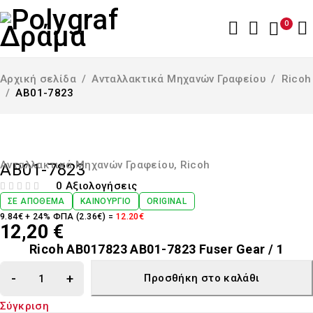
0
Αρχική σελίδα
/
Ανταλλακτικά Μηχανών Γραφείου
/
Ricoh
/
AB01-7823
Ανταλλακτικά Μηχανών Γραφείου
,
Ricoh
AB01-7823
0 Αξιολογήσεις
ΒΑΘΜΟΛΟΓΉΘΗΚΕ ΜΕ
ΑΠΌ 5
ΣΕ ΑΠΌΘΕΜΑ
ΚΑΙΝΟΎΡΓΙΟ
ORIGINAL
9.84€ + 24% ΦΠΑ (2.36€) =
12.20€
12,20
€
Ricoh AB017823 AB01-7823 Fuser Gear / 1
Προσθήκη στο καλάθι
Σύγκριση