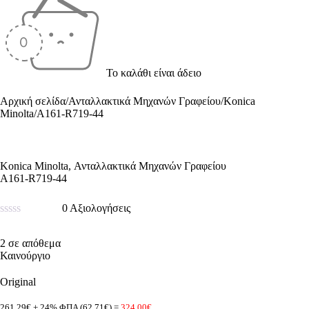
Το καλάθι είναι άδειο
Αρχική σελίδα
/
Ανταλλακτικά Μηχανών Γραφείου
/
Konica
Minolta
/
A161-R719-44
Konica Minolta
,
Ανταλλακτικά Μηχανών Γραφείου
A161-R719-44
0 Αξιολογήσεις
Βαθμολογήθηκε
με
2 σε απόθεμα
0
Καινούργιο
από
5
Original
261.29€ + 24% ΦΠΑ (62.71€) =
324.00€