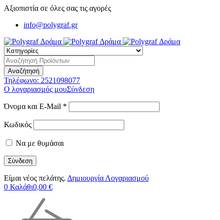
Αξιοπιστία σε όλες σας τις αγορές
info@polygraf.gr
Τηλέφωνο:
2521098077
Ο λογαριασμός μου
Σύνδεση
Όνομα και E-Mail *
Κωδικός
Να με θυμάσαι
Είμαι νέος πελάτης.
Δημιουργία Λογαριασμού
0
Καλάθι
0,00
€