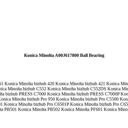
Konica Minolta A00J617800 Ball Bearing
61 Konica Minolta bizhub 420 Konica Minolta bizhub 421 Konica Mino
ica Minolta bizhub C552 Konica Minolta bizhub C552DS Konica Min
ta bizhub PRESS C7000 Konica Minolta bizhub PRESS C7000P Koni
Konica Minolta bizhub Pro 950 Konica Minolta bizhub Pro C5500 Kon
01 Konica Minolta bizhub Pro C6501P Konica Minolta bizhub Pro C
ta PB501 Konica Minolta PB502 Konica Minolta PF601 Konica Mino