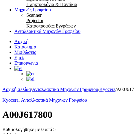
Πληκτρολόγια & Ποντίκια
Μηχανές Γραφείου
Scanner
Projector
Καταστροφέας Εγγράφων
Ανταλλακτικά Μηχανών Γραφείου
Αρχική
Κατάστημα
Μισθώσεις
Εμείς
Επικοινωνία
Αρχική σελίδα
/
Ανταλλακτικά Μηχανών Γραφείου
/
Kyocera
/
A00J617
Kyocera
,
Ανταλλακτικά Μηχανών Γραφείου
A00J617800
Βαθμολογήθηκε με
0
από 5