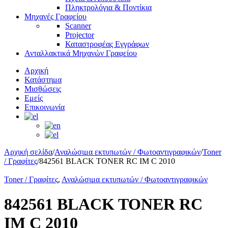
Πληκτρολόγια & Ποντίκια
Μηχανές Γραφείου
Scanner
Projector
Καταστροφέας Εγγράφων
Ανταλλακτικά Μηχανών Γραφείου
Αρχική
Κατάστημα
Μισθώσεις
Εμείς
Επικοινωνία
Αρχική σελίδα
/
Αναλώσιμα εκτυπωτών / Φωτοαντιγραφικών
/
Toner
/ Γραφίτες
/
842561 BLACK TONER RC IM C 2010
Toner / Γραφίτες
,
Αναλώσιμα εκτυπωτών / Φωτοαντιγραφικών
842561 BLACK TONER RC
IM C 2010