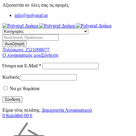
Αξιοπιστία σε όλες σας τις αγορές
info@polygraf.gr
Τηλέφωνο:
2521098077
Ο λογαριασμός μου
Σύνδεση
Όνομα και E-Mail *
Κωδικός
Να με θυμάσαι
Είμαι νέος πελάτης.
Δημιουργία Λογαριασμού
0
Καλάθι
0,00
€