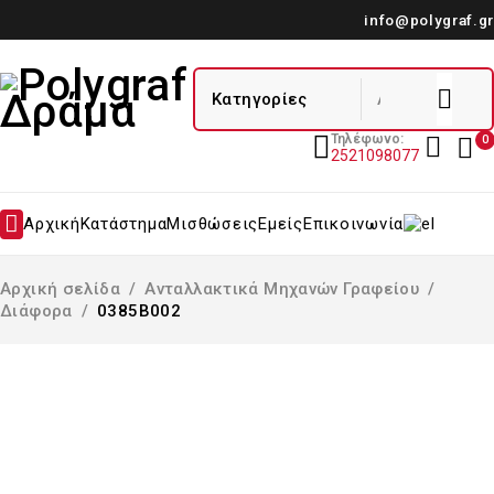
info@polygraf.gr
Τηλέφωνο:
0
2521098077
Αρχική
Κατάστημα
Μισθώσεις
Εμείς
Επικοινωνία
Αρχική σελίδα
/
Ανταλλακτικά Μηχανών Γραφείου
/
Διάφορα
/
0385B002