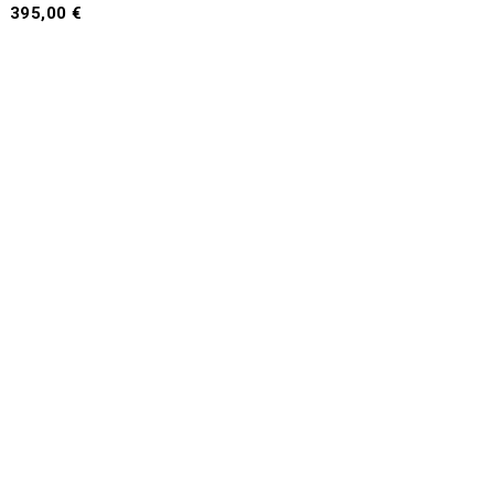
395,00
€
Προσθήκη
στο
καλάθι
αμεση παραδωση
Γρήγορα και άμεσα κοντά σας
Εγγυηση ποιοτητασ
Συνεργασία με κορυφαία brands
Διπλα σας συνεχωσ