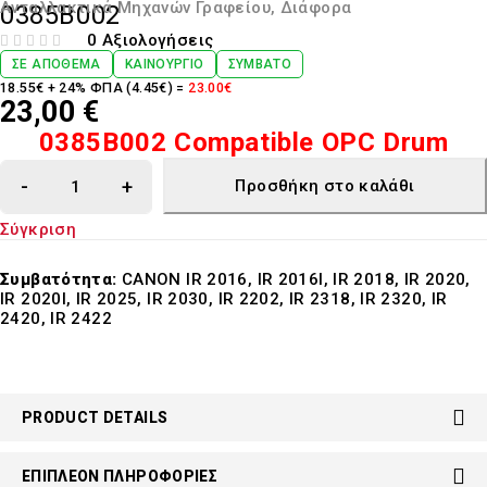
Ανταλλακτικά Μηχανών Γραφείου
,
Διάφορα
0385B002
0 Αξιολογήσεις
ΒΑΘΜΟΛΟΓΉΘΗΚΕ ΜΕ
ΑΠΌ 5
ΣΕ ΑΠΌΘΕΜΑ
ΚΑΙΝΟΎΡΓΙΟ
ΣΥΜΒΑΤΌ
18.55€ + 24% ΦΠΑ (4.45€) =
23.00€
23,00
€
0385B002 Compatible OPC Drum
Προσθήκη στο καλάθι
Σύγκριση
Συμβατότητα:
CANON IR 2016, IR 2016I, IR 2018, IR 2020,
IR 2020I, IR 2025, IR 2030, IR 2202, IR 2318, IR 2320, IR
2420, IR 2422
PRODUCT DETAILS
ΕΠΙΠΛΈΟΝ ΠΛΗΡΟΦΟΡΊΕΣ