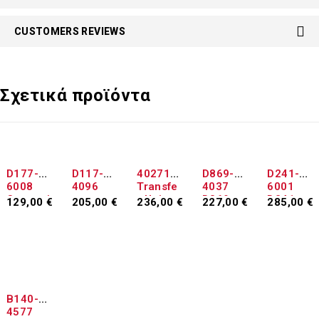
CUSTOMERS REVIEWS
Σχετικά προϊόντα
ΕΞΑΝΤΛΉΘΗΚΕ
ΕΞΑΝΤΛΉΘΗΚΕ
D177-
D117-
402717
D869-
D241-
6008
4096
Transfe
4037
6001
Compati
r Unit
D869-
D241-
129,00
€
205,00
€
236,00
€
227,00
€
285,00
€
ble
4039
6003
Προσθήκη
Διαβάστε
Διαβάστε
Προσθήκη
Προσθήκη
D241-
στο
περισσότερα
περισσότερα
στο
στο
6005
καλάθι
καλάθι
καλάθι
B140-
4577